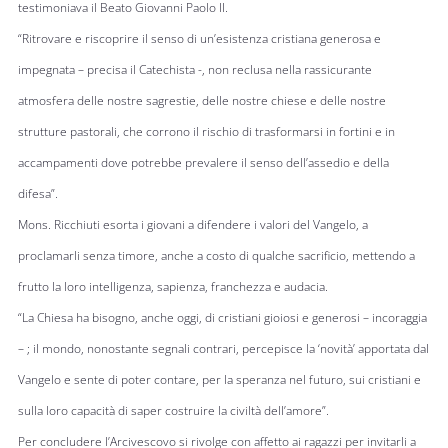
testimoniava il Beato Giovanni Paolo II.
“Ritrovare e riscoprire il senso di un’esistenza cristiana generosa e
impegnata – precisa il Catechista -, non reclusa nella rassicurante
atmosfera delle nostre sagrestie, delle nostre chiese e delle nostre
strutture pastorali, che corrono il rischio di trasformarsi in fortini e in
accampamenti dove potrebbe prevalere il senso dell’assedio e della
difesa”.
Mons. Ricchiuti esorta i giovani a difendere i valori del Vangelo, a
proclamarli senza timore, anche a costo di qualche sacrificio, mettendo a
frutto la loro intelligenza, sapienza, franchezza e audacia.
“La Chiesa ha bisogno, anche oggi, di cristiani gioiosi e generosi – incoraggia
– ; il mondo, nonostante segnali contrari, percepisce la ‘novità’ apportata dal
Vangelo e sente di poter contare, per la speranza nel futuro, sui cristiani e
sulla loro capacità di saper costruire la civiltà dell’amore”.
Per concludere l’Arcivescovo si rivolge con affetto ai ragazzi per invitarli a