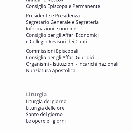
memoria. Artefici di cultura. Archivi
Consiglio Episcopale Permanente
parrocchiali tra tutela, gestione e
Presidente e Presidenza
valorizzazione del patrimonio
Segretario Generale e Segreteria
BENI CULTURALI E EDILIZIA DI CULTO
Informazioni e nomine
Consiglio per gli Affari Economici
e Collegio Revisori dei Conti
7 OTTOBRE 2025
Consulta nazionale Beni culturali e Edilizia
Commissioni Episcopali
di culto
Consiglio per gli Affari Giuridici
BENI CULTURALI E EDILIZIA DI CULTO
Organismi - Istituzioni - Incarichi nazionali
Nunziatura Apostolica
8 OTTOBRE 2025
Comitato Beni culturali e Edilizia di culto -
sezione Edilizia di culto
Liturgia
BENI CULTURALI E EDILIZIA DI CULTO
Liturgia del giorno
Liturigia delle ore
8 OTTOBRE 2025
Santo del giorno
Incontro online dei Direttori diocesani,
Le opere e i giorni
Incaricati regionali e Assistenti spirituali