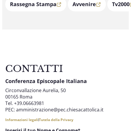
Rassegna Stampa
Avvenire
Tv2000
23 OTTOBRE 2025 - 24 OTTOBRE 2025
Consiglio Missionario Nazionale e
Incontro segretari regionali
COOPERAZIONE MISSIONARIA
CONTATTI
Conferenza Episcopale Italiana
Circonvallazione Aurelia, 50
00165 Roma
Tel. +39.06663981
PEC:
amministrazione@pec.chiesacattolica.it
Informazioni legali
Tutela della Privacy
Inserisi il tuo Nome e Cognome*