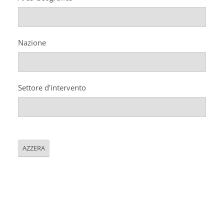
Corso FC32.5 - Introduzione alla
teologia pastorale della salute
PASTORALE DELLA SALUTE
Nazione
9 OTTOBRE 2025
Corso FC35.1 - Tue so le laude, la gloria
e l'Honore
Settore d'intervento
PASTORALE DELLA SALUTE
11 OTTOBRE 2025 - 12 OTTOBRE 2025
Tavolo di studio Custodia del Creato
PROBLEMI SOCIALI E LAVORO
AZZERA
15 OTTOBRE 2025
Consulta dell'Ufficio Nazionale per la
pastorale della salute
PASTORALE DELLA SALUTE