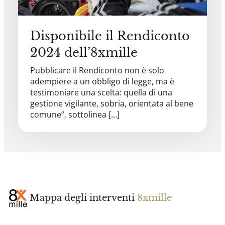
4 OTTOBRE 2025 - 5 OTTOBRE 2025
Giornata mondiale del Migrante e del
Disponibile il Rendiconto
Rifugiato 2025
FONDAZIONE MIGRANTES
2024 dell’8xmille
Pubblicare il Rendiconto non è solo
6 OTTOBRE 2025
adempiere a un obbligo di legge, ma è
Comitato Beni culturali e Edilizia di
testimoniare una scelta: quella di una
culto - sezione Beni culturali
gestione vigilante, sobria, orientata al bene
COMITATO PER LA VALUTAZIONE DEI PROGETTI DI
comune”, sottolinea [...]
INTERVENTO A FAVORE DEI BENI CULTURALI
ECCLESIASTICI E DELL'EDILIZIA DI CULTO
6 OTTOBRE 2025 - 7 OTTOBRE 2025
Giornate di studio Associazione
Archivistica Ecclesiastica - Luoghi di
memoria. Artefici di cultura. Archivi
Mappa degli interventi
8xmille
parrocchiali tra tutela, gestione e
valorizzazione del patrimonio
BENI CULTURALI E EDILIZIA DI CULTO