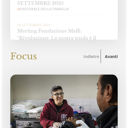
SETTEMBRE 2025
PASTORALE DELLA FAMIGLIA
26 SETTEMBRE 2025
Meeting Fondazione Maffi:
“Rivoluzione. La nostra tenda è il
mondo”
PASTORALE DELLE PERSONE CON DISABILITÀ
Focus
Indietro
Avanti
3 OTTOBRE 2025 - 4 OTTOBRE 2025
“Oltre tutti i divari… La formazione
accende la speranza”
EDUCAZIONE, SCUOLA E UNIVERSITÀ
3 OTTOBRE 2025
"Invece un Samaritano" - Preghiera di
ringraziamento a Dio per i curanti
PASTORALE DELLA SALUTE