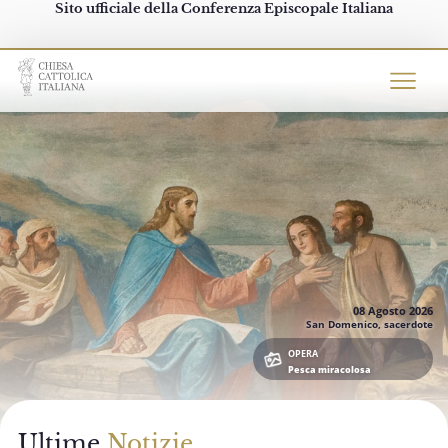
Sito ufficiale della Conferenza Episcopale Italiana
Chiesacattolica.it
08 Agosto
2026
San Domenico, sacerdote
OPERA
Pesca miracolosa
Ultime
Notizie