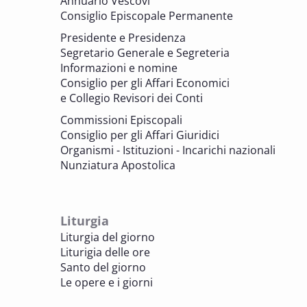
Annuario Vescovi
memoria. Artefici di cultura. Archivi
Consiglio Episcopale Permanente
parrocchiali tra tutela, gestione e
Presidente e Presidenza
valorizzazione del patrimonio
Segretario Generale e Segreteria
BENI CULTURALI E EDILIZIA DI CULTO
Informazioni e nomine
Consiglio per gli Affari Economici
e Collegio Revisori dei Conti
7 OTTOBRE 2025
Consulta nazionale Beni culturali e Edilizia
Commissioni Episcopali
di culto
Consiglio per gli Affari Giuridici
BENI CULTURALI E EDILIZIA DI CULTO
Organismi - Istituzioni - Incarichi nazionali
Nunziatura Apostolica
8 OTTOBRE 2025
Comitato Beni culturali e Edilizia di culto -
sezione Edilizia di culto
Liturgia
BENI CULTURALI E EDILIZIA DI CULTO
Liturgia del giorno
Liturigia delle ore
8 OTTOBRE 2025
Santo del giorno
Incontro online dei Direttori diocesani,
Le opere e i giorni
Incaricati regionali e Assistenti spirituali