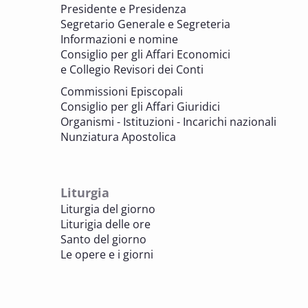
Presidente e Presidenza
valorizzazione del patrimonio
Segretario Generale e Segreteria
BENI CULTURALI E EDILIZIA DI CULTO
Informazioni e nomine
Consiglio per gli Affari Economici
e Collegio Revisori dei Conti
7 OTTOBRE 2025
Consulta nazionale Beni culturali e Edilizia
Commissioni Episcopali
di culto
Consiglio per gli Affari Giuridici
BENI CULTURALI E EDILIZIA DI CULTO
Organismi - Istituzioni - Incarichi nazionali
Nunziatura Apostolica
8 OTTOBRE 2025
Comitato Beni culturali e Edilizia di culto -
sezione Edilizia di culto
Liturgia
BENI CULTURALI E EDILIZIA DI CULTO
Liturgia del giorno
Liturigia delle ore
8 OTTOBRE 2025
Santo del giorno
Incontro online dei Direttori diocesani,
Le opere e i giorni
Incaricati regionali e Assistenti spirituali
PASTORALE DELLA SALUTE