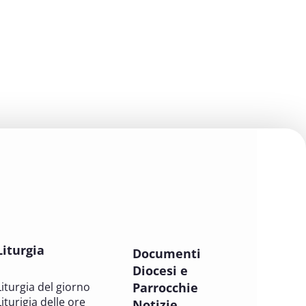
parrocchiali tra tutela, gestione e
valorizzazione del patrimonio
BENI CULTURALI E EDILIZIA DI CULTO
7 OTTOBRE 2025
Consulta nazionale Beni culturali e
Edilizia di culto
BENI CULTURALI E EDILIZIA DI CULTO
8 OTTOBRE 2025
Comitato Beni culturali e Edilizia di
culto - sezione Edilizia di culto
BENI CULTURALI E EDILIZIA DI CULTO
Liturgia
8 OTTOBRE 2025
Documenti
Incontro online dei Direttori
Diocesi e
diocesani, Incaricati regionali e
Liturgia del giorno
Parrocchie
Assistenti spirituali
Liturigia delle ore
Notizie