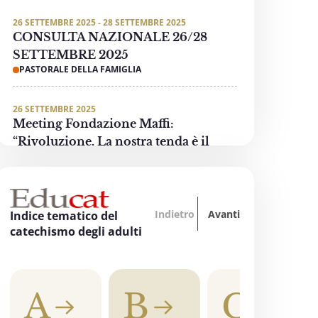
26 SETTEMBRE 2025 - 28 SETTEMBRE 2025
CONSULTA NAZIONALE 26/28
SETTEMBRE 2025
PASTORALE DELLA FAMIGLIA
26 SETTEMBRE 2025
Meeting Fondazione Maffi:
“Rivoluzione. La nostra tenda è il
mondo”
PASTORALE DELLE PERSONE CON DISABILITÀ
Indietro
Avanti
3 OTTOBRE 2025 - 4 OTTOBRE 2025
Indice tematico del
“Oltre tutti i divari… La formazione
catechismo degli adulti
accende la speranza”
EDUCAZIONE, SCUOLA E UNIVERSITÀ
A
B
C
3 OTTOBRE 2025
"Invece un Samaritano" - Preghiera di