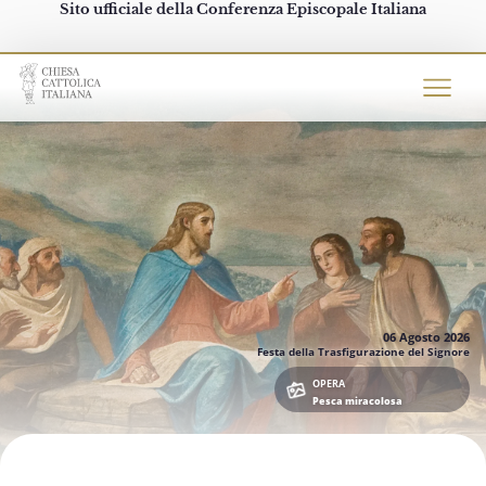
Sito ufficiale della Conferenza Episcopale Italiana
Chiesacattolica.it
06 Agosto
2026
Festa della Trasfigurazione del Signore
OPERA
Pesca miracolosa