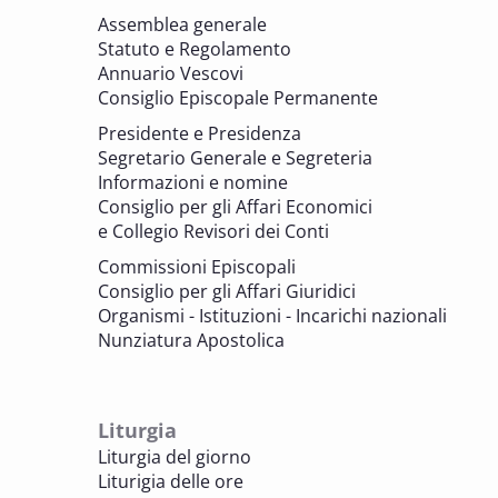
6 OTTOBRE 2025 - 7 OTTOBRE 2025
Assemblea generale
Giornate di studio Associazione
Statuto e Regolamento
Archivistica Ecclesiastica - Luoghi di
Annuario Vescovi
memoria. Artefici di cultura. Archivi
Consiglio Episcopale Permanente
parrocchiali tra tutela, gestione e
Presidente e Presidenza
valorizzazione del patrimonio
Segretario Generale e Segreteria
BENI CULTURALI E EDILIZIA DI CULTO
Informazioni e nomine
Consiglio per gli Affari Economici
e Collegio Revisori dei Conti
7 OTTOBRE 2025
Consulta nazionale Beni culturali e Edilizia
Commissioni Episcopali
di culto
Consiglio per gli Affari Giuridici
BENI CULTURALI E EDILIZIA DI CULTO
Organismi - Istituzioni - Incarichi nazionali
Nunziatura Apostolica
8 OTTOBRE 2025
Comitato Beni culturali e Edilizia di culto -
sezione Edilizia di culto
Liturgia
BENI CULTURALI E EDILIZIA DI CULTO
Liturgia del giorno
Liturigia delle ore