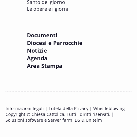
8 OTTOBRE 2025
Santo del giorno
Incontro online dei Direttori diocesani,
Le opere e i giorni
Incaricati regionali e Assistenti spirituali
PASTORALE DELLA SALUTE
Documenti
8 OTTOBRE 2025
Diocesi e Parrocchie
Corso FC32.5 - Introduzione alla teologia
Notizie
pastorale della salute
Agenda
PASTORALE DELLA SALUTE
Area Stampa
9 OTTOBRE 2025
Corso FC35.1 - Tue so le laude, la gloria e
l'Honore
PASTORALE DELLA SALUTE
Informazioni legali
|
Tutela della Privacy
|
Whistleblowing
11 OTTOBRE 2025 - 12 OTTOBRE 2025
Copyright © Chiesa Cattolica. Tutti i diritti riservati. |
Tavolo di studio Custodia del Creato
Soluzioni software e Server farm IDS & Unitelm
PROBLEMI SOCIALI E LAVORO