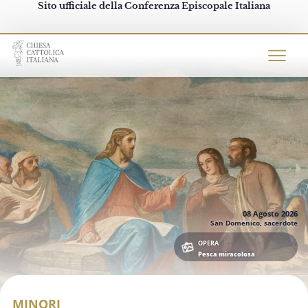
Sito ufficiale della Conferenza Episcopale Italiana
Chiesacattolica.it
08 Agosto
2026
San Domenico, sacerdote
OPERA
Pesca miracolosa
MINORI