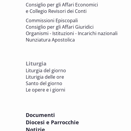
Consiglio per gli Affari Economici
e Collegio Revisori dei Conti
7 OTTOBRE 2025
Consulta nazionale Beni culturali e Edilizia
Commissioni Episcopali
di culto
Consiglio per gli Affari Giuridici
BENI CULTURALI E EDILIZIA DI CULTO
Organismi - Istituzioni - Incarichi nazionali
Nunziatura Apostolica
8 OTTOBRE 2025
Comitato Beni culturali e Edilizia di culto -
sezione Edilizia di culto
Liturgia
BENI CULTURALI E EDILIZIA DI CULTO
Liturgia del giorno
Liturigia delle ore
8 OTTOBRE 2025
Santo del giorno
Incontro online dei Direttori diocesani,
Le opere e i giorni
Incaricati regionali e Assistenti spirituali
PASTORALE DELLA SALUTE
Documenti
8 OTTOBRE 2025
Diocesi e Parrocchie
Corso FC32.5 - Introduzione alla teologia
Notizie