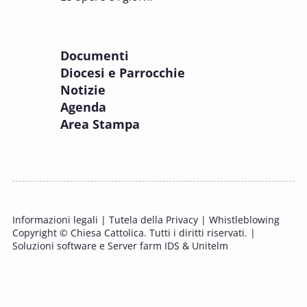
Incaricati regionali e Assistenti spirituali
PASTORALE DELLA SALUTE
Documenti
8 OTTOBRE 2025
Diocesi e Parrocchie
Corso FC32.5 - Introduzione alla teologia
Notizie
pastorale della salute
Agenda
PASTORALE DELLA SALUTE
Area Stampa
9 OTTOBRE 2025
Corso FC35.1 - Tue so le laude, la gloria e
l'Honore
PASTORALE DELLA SALUTE
Informazioni legali
|
Tutela della Privacy
|
Whistleblowing
11 OTTOBRE 2025 - 12 OTTOBRE 2025
Copyright © Chiesa Cattolica. Tutti i diritti riservati. |
Tavolo di studio Custodia del Creato
Soluzioni software e Server farm IDS & Unitelm
PROBLEMI SOCIALI E LAVORO
15 OTTOBRE 2025