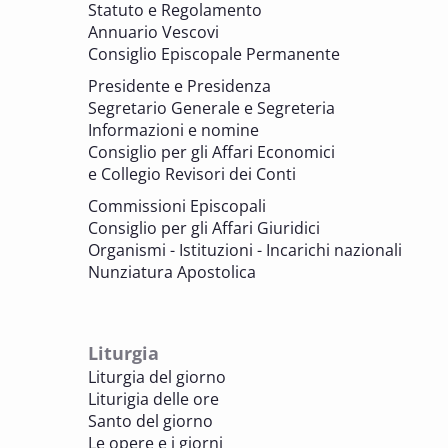
Statuto e Regolamento
Archivistica Ecclesiastica - Luoghi di
Annuario Vescovi
memoria. Artefici di cultura. Archivi
Consiglio Episcopale Permanente
parrocchiali tra tutela, gestione e
Presidente e Presidenza
valorizzazione del patrimonio
Segretario Generale e Segreteria
BENI CULTURALI E EDILIZIA DI CULTO
Informazioni e nomine
Consiglio per gli Affari Economici
e Collegio Revisori dei Conti
7 OTTOBRE 2025
Consulta nazionale Beni culturali e Edilizia
Commissioni Episcopali
di culto
Consiglio per gli Affari Giuridici
BENI CULTURALI E EDILIZIA DI CULTO
Organismi - Istituzioni - Incarichi nazionali
Nunziatura Apostolica
8 OTTOBRE 2025
Comitato Beni culturali e Edilizia di culto -
sezione Edilizia di culto
Liturgia
BENI CULTURALI E EDILIZIA DI CULTO
Liturgia del giorno
Liturigia delle ore
8 OTTOBRE 2025
Santo del giorno
Incontro online dei Direttori diocesani,
Le opere e i giorni