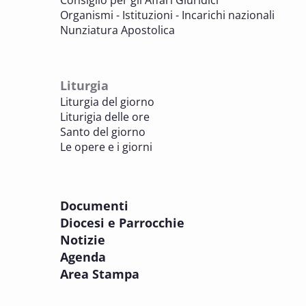
BENI CULTURALI E EDILIZIA DI CULTO
Organismi - Istituzioni - Incarichi nazionali
Nunziatura Apostolica
8 OTTOBRE 2025
Comitato Beni culturali e Edilizia di culto -
sezione Edilizia di culto
Liturgia
BENI CULTURALI E EDILIZIA DI CULTO
Liturgia del giorno
Liturigia delle ore
8 OTTOBRE 2025
Santo del giorno
Incontro online dei Direttori diocesani,
Le opere e i giorni
Incaricati regionali e Assistenti spirituali
PASTORALE DELLA SALUTE
Documenti
8 OTTOBRE 2025
Diocesi e Parrocchie
Corso FC32.5 - Introduzione alla teologia
Notizie
pastorale della salute
Agenda
PASTORALE DELLA SALUTE
Area Stampa
9 OTTOBRE 2025