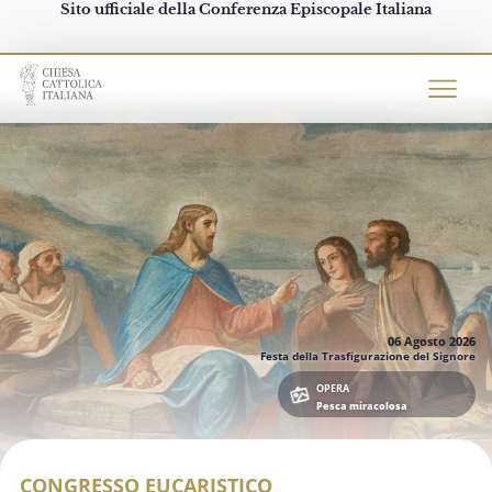
Sito ufficiale della Conferenza Episcopale Italiana
Chiesacattolica.it
06 Agosto
2026
Festa della Trasfigurazione del Signore
OPERA
Pesca miracolosa
CONGRESSO EUCARISTICO