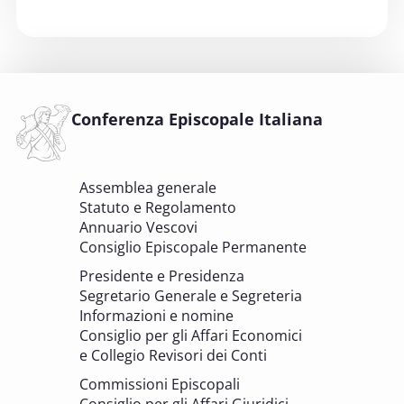
6 OTTOBRE 2025
Comitato Beni culturali e Edilizia di culto -
sezione Beni culturali
COMITATO PER LA VALUTAZIONE DEI PROGETTI DI
INTERVENTO A FAVORE DEI BENI CULTURALI ECCLESIASTICI E
Conferenza Episcopale Italiana
DELL'EDILIZIA DI CULTO
6 OTTOBRE 2025 - 7 OTTOBRE 2025
Assemblea generale
Giornate di studio Associazione
Statuto e Regolamento
Archivistica Ecclesiastica - Luoghi di
Annuario Vescovi
memoria. Artefici di cultura. Archivi
Consiglio Episcopale Permanente
parrocchiali tra tutela, gestione e
Presidente e Presidenza
valorizzazione del patrimonio
Segretario Generale e Segreteria
BENI CULTURALI E EDILIZIA DI CULTO
Informazioni e nomine
Consiglio per gli Affari Economici
e Collegio Revisori dei Conti
7 OTTOBRE 2025
Consulta nazionale Beni culturali e Edilizia
Commissioni Episcopali
di culto
Consiglio per gli Affari Giuridici