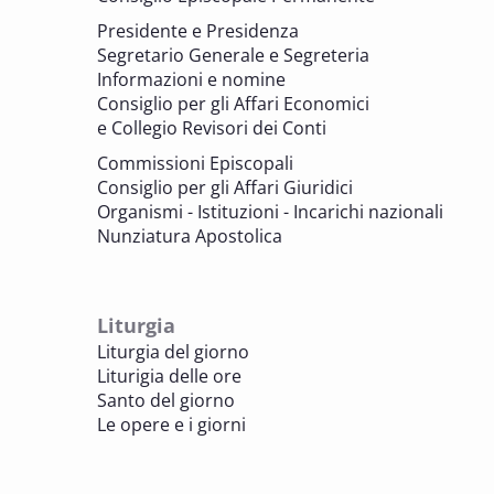
parrocchiali tra tutela, gestione e
Presidente e Presidenza
valorizzazione del patrimonio
Segretario Generale e Segreteria
BENI CULTURALI E EDILIZIA DI CULTO
Informazioni e nomine
Consiglio per gli Affari Economici
e Collegio Revisori dei Conti
7 OTTOBRE 2025
Consulta nazionale Beni culturali e Edilizia
Commissioni Episcopali
di culto
Consiglio per gli Affari Giuridici
BENI CULTURALI E EDILIZIA DI CULTO
Organismi - Istituzioni - Incarichi nazionali
Nunziatura Apostolica
8 OTTOBRE 2025
Comitato Beni culturali e Edilizia di culto -
sezione Edilizia di culto
Liturgia
BENI CULTURALI E EDILIZIA DI CULTO
Liturgia del giorno
Liturigia delle ore
8 OTTOBRE 2025
Santo del giorno
Incontro online dei Direttori diocesani,
Le opere e i giorni
Incaricati regionali e Assistenti spirituali
PASTORALE DELLA SALUTE