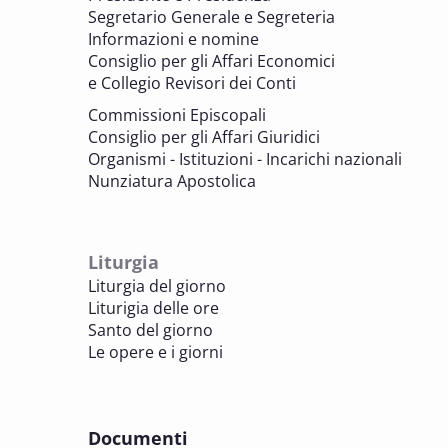
valorizzazione del patrimonio
Segretario Generale e Segreteria
BENI CULTURALI E EDILIZIA DI CULTO
Informazioni e nomine
Consiglio per gli Affari Economici
e Collegio Revisori dei Conti
7 OTTOBRE 2025
Consulta nazionale Beni culturali e Edilizia
Commissioni Episcopali
di culto
Consiglio per gli Affari Giuridici
BENI CULTURALI E EDILIZIA DI CULTO
Organismi - Istituzioni - Incarichi nazionali
Nunziatura Apostolica
8 OTTOBRE 2025
Comitato Beni culturali e Edilizia di culto -
sezione Edilizia di culto
Liturgia
BENI CULTURALI E EDILIZIA DI CULTO
Liturgia del giorno
Liturigia delle ore
8 OTTOBRE 2025
Santo del giorno
Incontro online dei Direttori diocesani,
Le opere e i giorni
Incaricati regionali e Assistenti spirituali
PASTORALE DELLA SALUTE
Documenti