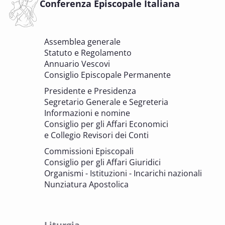
Conferenza Episcopale Italiana
DELL'EDILIZIA DI CULTO
6 OTTOBRE 2025 - 7 OTTOBRE 2025
Assemblea generale
Giornate di studio Associazione
Statuto e Regolamento
Archivistica Ecclesiastica - Luoghi di
Annuario Vescovi
memoria. Artefici di cultura. Archivi
Consiglio Episcopale Permanente
parrocchiali tra tutela, gestione e
Presidente e Presidenza
valorizzazione del patrimonio
Segretario Generale e Segreteria
BENI CULTURALI E EDILIZIA DI CULTO
Informazioni e nomine
Consiglio per gli Affari Economici
e Collegio Revisori dei Conti
7 OTTOBRE 2025
Consulta nazionale Beni culturali e Edilizia
Commissioni Episcopali
di culto
Consiglio per gli Affari Giuridici
BENI CULTURALI E EDILIZIA DI CULTO
Organismi - Istituzioni - Incarichi nazionali
Nunziatura Apostolica
8 OTTOBRE 2025
Comitato Beni culturali e Edilizia di culto -
sezione Edilizia di culto
Liturgia