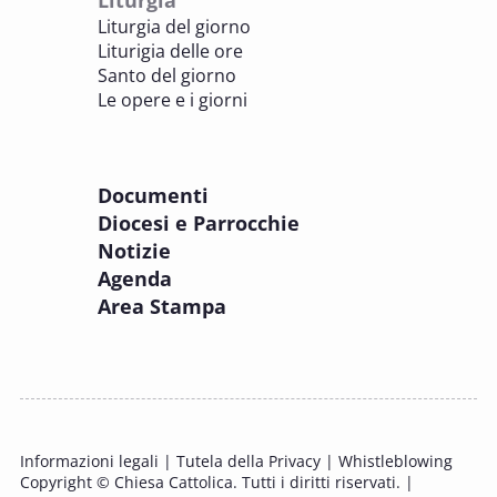
BENI CULTURALI E EDILIZIA DI CULTO
Liturgia del giorno
Liturigia delle ore
8 OTTOBRE 2025
Santo del giorno
Incontro online dei Direttori diocesani,
Le opere e i giorni
Incaricati regionali e Assistenti spirituali
PASTORALE DELLA SALUTE
Documenti
8 OTTOBRE 2025
Diocesi e Parrocchie
Corso FC32.5 - Introduzione alla teologia
Notizie
pastorale della salute
Agenda
PASTORALE DELLA SALUTE
Area Stampa
9 OTTOBRE 2025
Corso FC35.1 - Tue so le laude, la gloria e
l'Honore
PASTORALE DELLA SALUTE
Informazioni legali
|
Tutela della Privacy
|
Whistleblowing
11 OTTOBRE 2025 - 12 OTTOBRE 2025
Copyright © Chiesa Cattolica. Tutti i diritti riservati. |