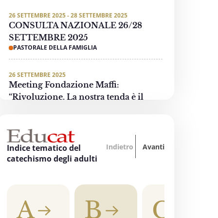
26 SETTEMBRE 2025 - 28 SETTEMBRE 2025
CONSULTA NAZIONALE 26/28
SETTEMBRE 2025
PASTORALE DELLA FAMIGLIA
26 SETTEMBRE 2025
Meeting Fondazione Maffi:
“Rivoluzione. La nostra tenda è il
mondo”
PASTORALE DELLE PERSONE CON DISABILITÀ
Indietro
Avanti
3 OTTOBRE 2025 - 4 OTTOBRE 2025
Indice tematico del
“Oltre tutti i divari… La formazione
catechismo degli adulti
accende la speranza”
EDUCAZIONE, SCUOLA E UNIVERSITÀ
A
B
C
3 OTTOBRE 2025
"Invece un Samaritano" - Preghiera di