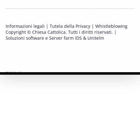
l'Honore
PASTORALE DELLA SALUTE
Informazioni legali
|
Tutela della Privacy
|
Whistleblowing
11 OTTOBRE 2025 - 12 OTTOBRE 2025
Copyright © Chiesa Cattolica. Tutti i diritti riservati. |
Tavolo di studio Custodia del Creato
Soluzioni software e Server farm IDS & Unitelm
PROBLEMI SOCIALI E LAVORO
15 OTTOBRE 2025
Consulta dell'Ufficio Nazionale per la
pastorale della salute
PASTORALE DELLA SALUTE
15 OTTOBRE 2025
Corso FC32.6 - Fondamenti teologici
PASTORALE DELLA SALUTE
16 OTTOBRE 2025
Incontro degli Incaricati Regionali di