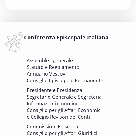
6 OTTOBRE 2025
Comitato Beni culturali e Edilizia di culto -
sezione Beni culturali
COMITATO PER LA VALUTAZIONE DEI PROGETTI DI
INTERVENTO A FAVORE DEI BENI CULTURALI ECCLESIASTICI E
Conferenza Episcopale Italiana
DELL'EDILIZIA DI CULTO
6 OTTOBRE 2025 - 7 OTTOBRE 2025
Assemblea generale
Giornate di studio Associazione
Statuto e Regolamento
Archivistica Ecclesiastica - Luoghi di
Annuario Vescovi
memoria. Artefici di cultura. Archivi
Consiglio Episcopale Permanente
parrocchiali tra tutela, gestione e
Presidente e Presidenza
valorizzazione del patrimonio
Segretario Generale e Segreteria
BENI CULTURALI E EDILIZIA DI CULTO
Informazioni e nomine
Consiglio per gli Affari Economici
e Collegio Revisori dei Conti
7 OTTOBRE 2025
Consulta nazionale Beni culturali e Edilizia
Commissioni Episcopali
di culto
Consiglio per gli Affari Giuridici