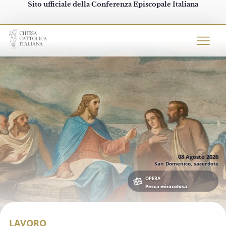
Sito ufficiale della Conferenza Episcopale Italiana
Chiesacattolica.it
08 Agosto
2026
San Domenico, sacerdote
OPERA
Pesca miracolosa
LAVORO