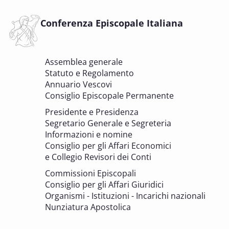
sezione Beni culturali
COMITATO PER LA VALUTAZIONE DEI PROGETTI DI
INTERVENTO A FAVORE DEI BENI CULTURALI ECCLESIASTICI E
Conferenza Episcopale Italiana
DELL'EDILIZIA DI CULTO
6 OTTOBRE 2025 - 7 OTTOBRE 2025
Assemblea generale
Giornate di studio Associazione
Statuto e Regolamento
Archivistica Ecclesiastica - Luoghi di
Annuario Vescovi
memoria. Artefici di cultura. Archivi
Consiglio Episcopale Permanente
parrocchiali tra tutela, gestione e
Presidente e Presidenza
valorizzazione del patrimonio
Segretario Generale e Segreteria
BENI CULTURALI E EDILIZIA DI CULTO
Informazioni e nomine
Consiglio per gli Affari Economici
e Collegio Revisori dei Conti
7 OTTOBRE 2025
Consulta nazionale Beni culturali e Edilizia
Commissioni Episcopali
di culto
Consiglio per gli Affari Giuridici
BENI CULTURALI E EDILIZIA DI CULTO
Organismi - Istituzioni - Incarichi nazionali
Nunziatura Apostolica
8 OTTOBRE 2025