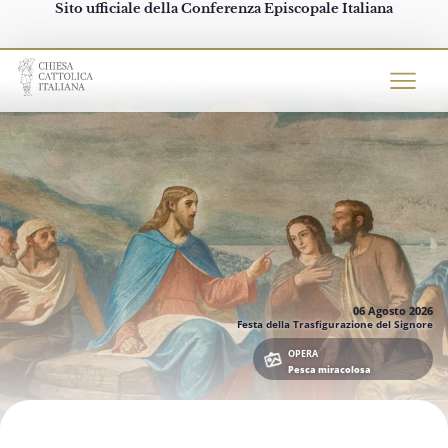
Sito ufficiale della Conferenza Episcopale Italiana
Chiesacattolica.it
06 Agosto
2026
Festa della Trasfigurazione del Signore
OPERA
Pesca miracolosa