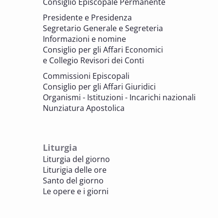
Consiglio Episcopale Permanente
parrocchiali tra tutela, gestione e
Presidente e Presidenza
valorizzazione del patrimonio
Segretario Generale e Segreteria
BENI CULTURALI E EDILIZIA DI CULTO
Informazioni e nomine
Consiglio per gli Affari Economici
e Collegio Revisori dei Conti
7 OTTOBRE 2025
Consulta nazionale Beni culturali e Edilizia
Commissioni Episcopali
di culto
Consiglio per gli Affari Giuridici
BENI CULTURALI E EDILIZIA DI CULTO
Organismi - Istituzioni - Incarichi nazionali
Nunziatura Apostolica
8 OTTOBRE 2025
Comitato Beni culturali e Edilizia di culto -
sezione Edilizia di culto
Liturgia
BENI CULTURALI E EDILIZIA DI CULTO
Liturgia del giorno
Liturigia delle ore
8 OTTOBRE 2025
Santo del giorno
Incontro online dei Direttori diocesani,
Le opere e i giorni
Incaricati regionali e Assistenti spirituali
PASTORALE DELLA SALUTE