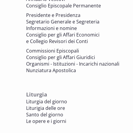
memoria. Artefici di cultura. Archivi
Consiglio Episcopale Permanente
parrocchiali tra tutela, gestione e
Presidente e Presidenza
valorizzazione del patrimonio
Segretario Generale e Segreteria
BENI CULTURALI E EDILIZIA DI CULTO
Informazioni e nomine
Consiglio per gli Affari Economici
e Collegio Revisori dei Conti
7 OTTOBRE 2025
Consulta nazionale Beni culturali e Edilizia
Commissioni Episcopali
di culto
Consiglio per gli Affari Giuridici
BENI CULTURALI E EDILIZIA DI CULTO
Organismi - Istituzioni - Incarichi nazionali
Nunziatura Apostolica
8 OTTOBRE 2025
Comitato Beni culturali e Edilizia di culto -
sezione Edilizia di culto
Liturgia
BENI CULTURALI E EDILIZIA DI CULTO
Liturgia del giorno
Liturigia delle ore
8 OTTOBRE 2025
Santo del giorno
Incontro online dei Direttori diocesani,
Le opere e i giorni
Incaricati regionali e Assistenti spirituali