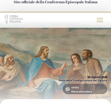
Sito ufficiale della Conferenza Episcopale Italiana
Chiesacattolica.it
06 Agosto
2026
Festa della Trasfigurazione del Signore
OPERA
Pesca miracolosa