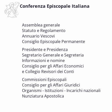
COMITATO PER LA VALUTAZIONE DEI PROGETTI DI
INTERVENTO A FAVORE DEI BENI CULTURALI ECCLESIASTICI E
Conferenza Episcopale Italiana
DELL'EDILIZIA DI CULTO
6 OTTOBRE 2025 - 7 OTTOBRE 2025
Assemblea generale
Giornate di studio Associazione
Statuto e Regolamento
Archivistica Ecclesiastica - Luoghi di
Annuario Vescovi
memoria. Artefici di cultura. Archivi
Consiglio Episcopale Permanente
parrocchiali tra tutela, gestione e
Presidente e Presidenza
valorizzazione del patrimonio
Segretario Generale e Segreteria
BENI CULTURALI E EDILIZIA DI CULTO
Informazioni e nomine
Consiglio per gli Affari Economici
e Collegio Revisori dei Conti
7 OTTOBRE 2025
Consulta nazionale Beni culturali e Edilizia
Commissioni Episcopali
di culto
Consiglio per gli Affari Giuridici
BENI CULTURALI E EDILIZIA DI CULTO
Organismi - Istituzioni - Incarichi nazionali
Nunziatura Apostolica
8 OTTOBRE 2025
Comitato Beni culturali e Edilizia di culto -