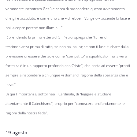
veramente incontrato Gesù e cerca di nascondere questo avvenimento
che gli è accaduto, è come uno che – direbbe il Vangelo – accende la luce e
poi la copre perché non illumini…”.
Riprendendo la prima lettera di S. Pietro, spiega che “tu rendi
testimonianza prima di tutto, se non hai paura; se non ti lasci turbare dalla
previsione di essere deriso e come “compatito” o squalificato; ma la vera
fortezza è in un rapporto profondo con Cristo”, che porta ad essere “pronti
sempre a rispondere a chiunque vi domandi ragione della speranza che è
in voi”.
Di qui l’importanza, sottolinea il Cardinale, di “leggere e studiare
attentamente il Catechismo”, proprio per “conoscere profondamente le
ragioni della nostra fede”.
19-agosto