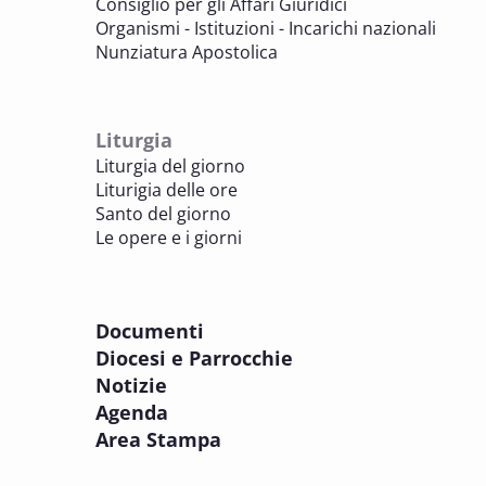
Consiglio per gli Affari Giuridici
BENI CULTURALI E EDILIZIA DI CULTO
Organismi - Istituzioni - Incarichi nazionali
Nunziatura Apostolica
8 OTTOBRE 2025
Comitato Beni culturali e Edilizia di culto -
sezione Edilizia di culto
Liturgia
BENI CULTURALI E EDILIZIA DI CULTO
Liturgia del giorno
Liturigia delle ore
8 OTTOBRE 2025
Santo del giorno
Incontro online dei Direttori diocesani,
Le opere e i giorni
Incaricati regionali e Assistenti spirituali
PASTORALE DELLA SALUTE
Documenti
8 OTTOBRE 2025
Diocesi e Parrocchie
Corso FC32.5 - Introduzione alla teologia
Notizie
pastorale della salute
Agenda
PASTORALE DELLA SALUTE
Area Stampa
9 OTTOBRE 2025