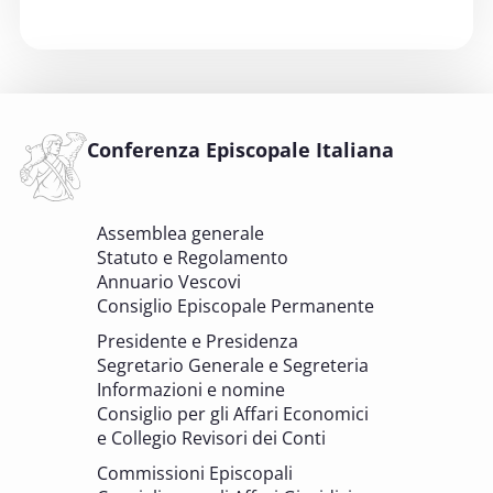
6 OTTOBRE 2025
Comitato Beni culturali e Edilizia di culto -
sezione Beni culturali
COMITATO PER LA VALUTAZIONE DEI PROGETTI DI
INTERVENTO A FAVORE DEI BENI CULTURALI ECCLESIASTICI E
Conferenza Episcopale Italiana
DELL'EDILIZIA DI CULTO
6 OTTOBRE 2025 - 7 OTTOBRE 2025
Assemblea generale
Giornate di studio Associazione
Statuto e Regolamento
Archivistica Ecclesiastica - Luoghi di
Annuario Vescovi
memoria. Artefici di cultura. Archivi
Consiglio Episcopale Permanente
parrocchiali tra tutela, gestione e
Presidente e Presidenza
valorizzazione del patrimonio
Segretario Generale e Segreteria
BENI CULTURALI E EDILIZIA DI CULTO
Informazioni e nomine
Consiglio per gli Affari Economici
e Collegio Revisori dei Conti
7 OTTOBRE 2025
Consulta nazionale Beni culturali e Edilizia
Commissioni Episcopali
di culto