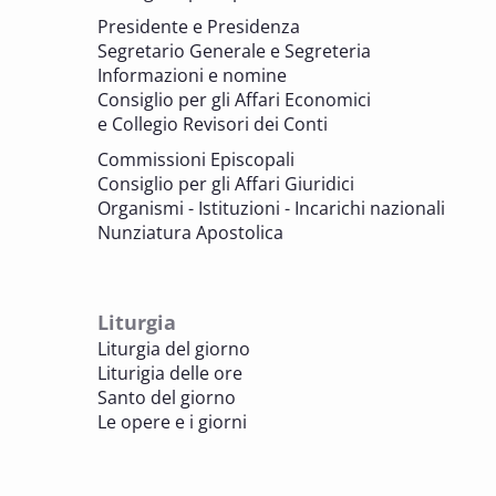
parrocchiali tra tutela, gestione e
Presidente e Presidenza
valorizzazione del patrimonio
Segretario Generale e Segreteria
BENI CULTURALI E EDILIZIA DI CULTO
Informazioni e nomine
Consiglio per gli Affari Economici
e Collegio Revisori dei Conti
7 OTTOBRE 2025
Consulta nazionale Beni culturali e Edilizia
Commissioni Episcopali
di culto
Consiglio per gli Affari Giuridici
BENI CULTURALI E EDILIZIA DI CULTO
Organismi - Istituzioni - Incarichi nazionali
Nunziatura Apostolica
8 OTTOBRE 2025
Comitato Beni culturali e Edilizia di culto -
sezione Edilizia di culto
Liturgia
BENI CULTURALI E EDILIZIA DI CULTO
Liturgia del giorno
Liturigia delle ore
8 OTTOBRE 2025
Santo del giorno
Incontro online dei Direttori diocesani,
Le opere e i giorni
Incaricati regionali e Assistenti spirituali
PASTORALE DELLA SALUTE