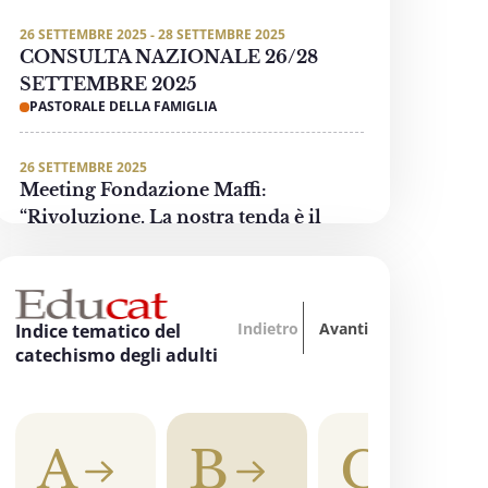
26 SETTEMBRE 2025 - 28 SETTEMBRE 2025
CONSULTA NAZIONALE 26/28
SETTEMBRE 2025
PASTORALE DELLA FAMIGLIA
26 SETTEMBRE 2025
Meeting Fondazione Maffi:
“Rivoluzione. La nostra tenda è il
mondo”
PASTORALE DELLE PERSONE CON DISABILITÀ
Indietro
Avanti
3 OTTOBRE 2025 - 4 OTTOBRE 2025
Indice tematico del
“Oltre tutti i divari… La formazione
catechismo degli adulti
accende la speranza”
EDUCAZIONE, SCUOLA E UNIVERSITÀ
A
B
C
3 OTTOBRE 2025
"Invece un Samaritano" - Preghiera di