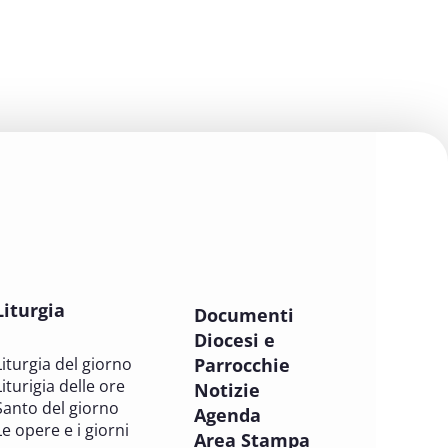
PASTORALE DELLA SALUTE
8 OTTOBRE 2025
Corso FC32.5 - Introduzione alla
teologia pastorale della salute
PASTORALE DELLA SALUTE
9 OTTOBRE 2025
Corso FC35.1 - Tue so le laude, la
gloria e l'Honore
PASTORALE DELLA SALUTE
Liturgia
11 OTTOBRE 2025 - 12 OTTOBRE 2025
Documenti
Tavolo di studio Custodia del Creato
Diocesi e
PROBLEMI SOCIALI E LAVORO
Liturgia del giorno
Parrocchie
Liturigia delle ore
Notizie
15 OTTOBRE 2025
Santo del giorno
Agenda
Consulta dell'Ufficio Nazionale per la
Le opere e i giorni
Area Stampa