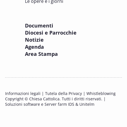
Le opere e i giorni
Incaricati regionali e Assistenti spirituali
PASTORALE DELLA SALUTE
Documenti
8 OTTOBRE 2025
Diocesi e Parrocchie
Corso FC32.5 - Introduzione alla teologia
Notizie
pastorale della salute
Agenda
PASTORALE DELLA SALUTE
Area Stampa
9 OTTOBRE 2025
Corso FC35.1 - Tue so le laude, la gloria e
l'Honore
PASTORALE DELLA SALUTE
Informazioni legali
|
Tutela della Privacy
|
Whistleblowing
11 OTTOBRE 2025 - 12 OTTOBRE 2025
Copyright © Chiesa Cattolica. Tutti i diritti riservati. |
Tavolo di studio Custodia del Creato
Soluzioni software e Server farm IDS & Unitelm
PROBLEMI SOCIALI E LAVORO
15 OTTOBRE 2025