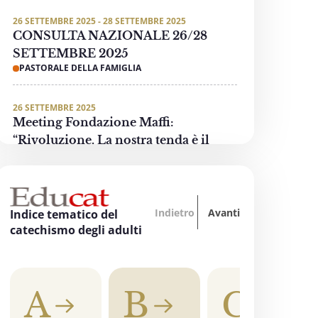
26 SETTEMBRE 2025 - 28 SETTEMBRE 2025
CONSULTA NAZIONALE 26/28
SETTEMBRE 2025
PASTORALE DELLA FAMIGLIA
26 SETTEMBRE 2025
Meeting Fondazione Maffi:
“Rivoluzione. La nostra tenda è il
mondo”
PASTORALE DELLE PERSONE CON DISABILITÀ
Indietro
Avanti
3 OTTOBRE 2025 - 4 OTTOBRE 2025
Indice tematico del
“Oltre tutti i divari… La formazione
catechismo degli adulti
accende la speranza”
EDUCAZIONE, SCUOLA E UNIVERSITÀ
A
B
C
3 OTTOBRE 2025
"Invece un Samaritano" - Preghiera di