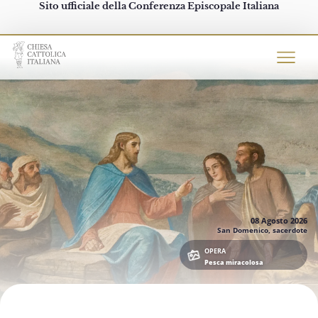
Sito ufficiale della Conferenza Episcopale Italiana
Chiesacattolica.it
08 Agosto
2026
San Domenico, sacerdote
OPERA
Pesca miracolosa