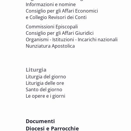
BENI CULTURALI E EDILIZIA DI CULTO
Informazioni e nomine
Consiglio per gli Affari Economici
e Collegio Revisori dei Conti
7 OTTOBRE 2025
Consulta nazionale Beni culturali e Edilizia
Commissioni Episcopali
di culto
Consiglio per gli Affari Giuridici
BENI CULTURALI E EDILIZIA DI CULTO
Organismi - Istituzioni - Incarichi nazionali
Nunziatura Apostolica
8 OTTOBRE 2025
Comitato Beni culturali e Edilizia di culto -
sezione Edilizia di culto
Liturgia
BENI CULTURALI E EDILIZIA DI CULTO
Liturgia del giorno
Liturigia delle ore
8 OTTOBRE 2025
Santo del giorno
Incontro online dei Direttori diocesani,
Le opere e i giorni
Incaricati regionali e Assistenti spirituali
PASTORALE DELLA SALUTE
Documenti
8 OTTOBRE 2025
Diocesi e Parrocchie
Corso FC32.5 - Introduzione alla teologia