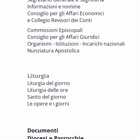
BENI CULTURALI E EDILIZIA DI CULTO
Informazioni e nomine
Consiglio per gli Affari Economici
e Collegio Revisori dei Conti
7 OTTOBRE 2025
Consulta nazionale Beni culturali e Edilizia
Commissioni Episcopali
di culto
Consiglio per gli Affari Giuridici
BENI CULTURALI E EDILIZIA DI CULTO
Organismi - Istituzioni - Incarichi nazionali
Nunziatura Apostolica
8 OTTOBRE 2025
Comitato Beni culturali e Edilizia di culto -
sezione Edilizia di culto
Liturgia
BENI CULTURALI E EDILIZIA DI CULTO
Liturgia del giorno
Liturigia delle ore
8 OTTOBRE 2025
Santo del giorno
Incontro online dei Direttori diocesani,
Le opere e i giorni
Incaricati regionali e Assistenti spirituali
PASTORALE DELLA SALUTE
Documenti
8 OTTOBRE 2025
Diocesi e Parrocchie