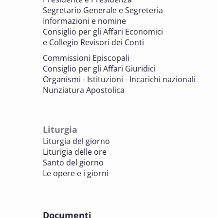
valorizzazione del patrimonio
Segretario Generale e Segreteria
BENI CULTURALI E EDILIZIA DI CULTO
Informazioni e nomine
Consiglio per gli Affari Economici
e Collegio Revisori dei Conti
7 OTTOBRE 2025
Consulta nazionale Beni culturali e Edilizia
Commissioni Episcopali
di culto
Consiglio per gli Affari Giuridici
BENI CULTURALI E EDILIZIA DI CULTO
Organismi - Istituzioni - Incarichi nazionali
Nunziatura Apostolica
8 OTTOBRE 2025
Comitato Beni culturali e Edilizia di culto -
sezione Edilizia di culto
Liturgia
BENI CULTURALI E EDILIZIA DI CULTO
Liturgia del giorno
Liturigia delle ore
8 OTTOBRE 2025
Santo del giorno
Incontro online dei Direttori diocesani,
Le opere e i giorni
Incaricati regionali e Assistenti spirituali
PASTORALE DELLA SALUTE
Documenti