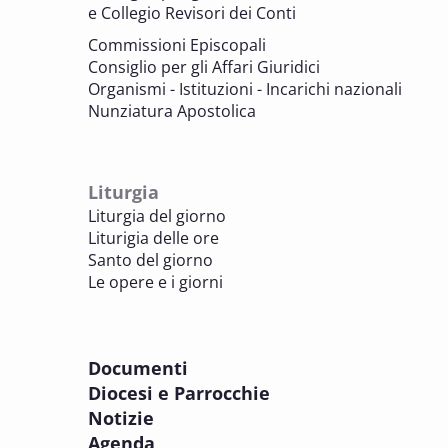
e Collegio Revisori dei Conti
7 OTTOBRE 2025
Consulta nazionale Beni culturali e Edilizia
Commissioni Episcopali
di culto
Consiglio per gli Affari Giuridici
BENI CULTURALI E EDILIZIA DI CULTO
Organismi - Istituzioni - Incarichi nazionali
Nunziatura Apostolica
8 OTTOBRE 2025
Comitato Beni culturali e Edilizia di culto -
sezione Edilizia di culto
Liturgia
BENI CULTURALI E EDILIZIA DI CULTO
Liturgia del giorno
Liturigia delle ore
8 OTTOBRE 2025
Santo del giorno
Incontro online dei Direttori diocesani,
Le opere e i giorni
Incaricati regionali e Assistenti spirituali
PASTORALE DELLA SALUTE
Documenti
8 OTTOBRE 2025
Diocesi e Parrocchie
Corso FC32.5 - Introduzione alla teologia
Notizie
pastorale della salute
Agenda
PASTORALE DELLA SALUTE