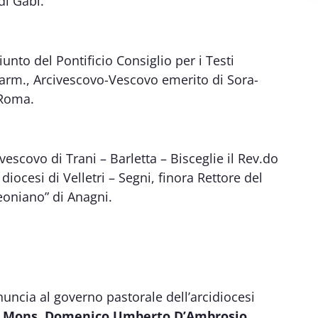
di Gabi.
nto del Pontificio Consiglio per i Testi
 Carm., Arcivescovo-Vescovo emerito di Sora-
 Roma.
escovo di Trani – Barletta – Bisceglie il Rev.do
iocesi di Velletri – Segni, finora Rettore del
eoniano” di Anagni.
nuncia al governo pastorale dell’arcidiocesi
. Mons. Domenico Umberto D’Ambrosio.