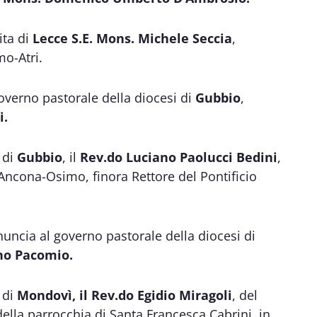
ita di
Lecce S.E. Mons. Michele Seccia
,
mo-Atri.
governo pastorale della diocesi di
Gubbio
,
i.
 di
Gubbio
, il
Rev.do Luciano Paolucci Bedini
,
 Ancona-Osimo, finora Rettore del Pontificio
nuncia al governo pastorale della diocesi di
ano Pacomio.
 di
Mondovì, il Rev.do Egidio Miragoli
, del
della parrocchia di Santa Francesca Cabrini, in