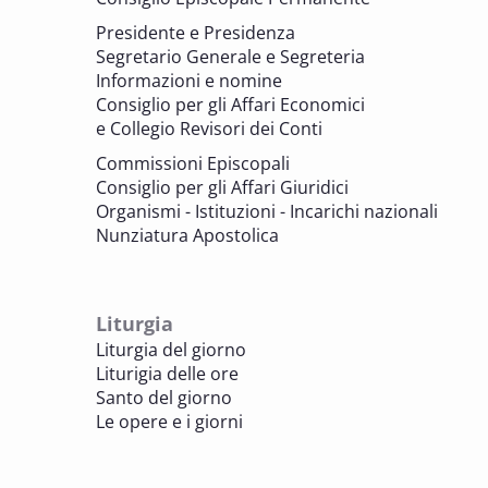
parrocchiali tra tutela, gestione e
Presidente e Presidenza
valorizzazione del patrimonio
Segretario Generale e Segreteria
BENI CULTURALI E EDILIZIA DI CULTO
Informazioni e nomine
Consiglio per gli Affari Economici
e Collegio Revisori dei Conti
7 OTTOBRE 2025
Consulta nazionale Beni culturali e Edilizia
Commissioni Episcopali
di culto
Consiglio per gli Affari Giuridici
BENI CULTURALI E EDILIZIA DI CULTO
Organismi - Istituzioni - Incarichi nazionali
Nunziatura Apostolica
8 OTTOBRE 2025
Comitato Beni culturali e Edilizia di culto -
sezione Edilizia di culto
Liturgia
BENI CULTURALI E EDILIZIA DI CULTO
Liturgia del giorno
Liturigia delle ore
8 OTTOBRE 2025
Santo del giorno
Incontro online dei Direttori diocesani,
Le opere e i giorni
Incaricati regionali e Assistenti spirituali
PASTORALE DELLA SALUTE