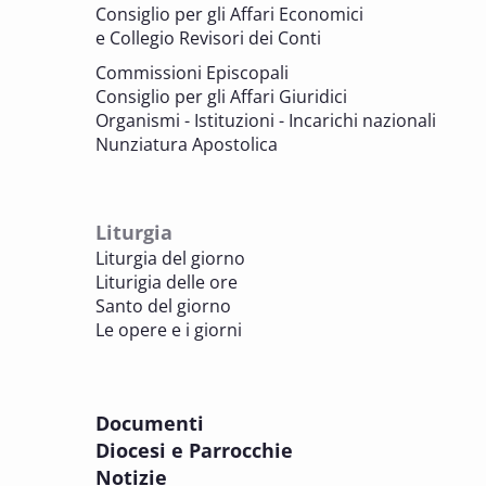
Consiglio per gli Affari Economici
e Collegio Revisori dei Conti
7 OTTOBRE 2025
Consulta nazionale Beni culturali e Edilizia
Commissioni Episcopali
di culto
Consiglio per gli Affari Giuridici
BENI CULTURALI E EDILIZIA DI CULTO
Organismi - Istituzioni - Incarichi nazionali
Nunziatura Apostolica
8 OTTOBRE 2025
Comitato Beni culturali e Edilizia di culto -
sezione Edilizia di culto
Liturgia
BENI CULTURALI E EDILIZIA DI CULTO
Liturgia del giorno
Liturigia delle ore
8 OTTOBRE 2025
Santo del giorno
Incontro online dei Direttori diocesani,
Le opere e i giorni
Incaricati regionali e Assistenti spirituali
PASTORALE DELLA SALUTE
Documenti
8 OTTOBRE 2025
Diocesi e Parrocchie
Corso FC32.5 - Introduzione alla teologia
Notizie
pastorale della salute