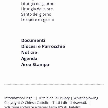
Liturgia del giorno
Liturigia delle ore
8 OTTOBRE 2025
Santo del giorno
Incontro online dei Direttori diocesani,
Le opere e i giorni
Incaricati regionali e Assistenti spirituali
PASTORALE DELLA SALUTE
Documenti
8 OTTOBRE 2025
Diocesi e Parrocchie
Corso FC32.5 - Introduzione alla teologia
Notizie
pastorale della salute
Agenda
PASTORALE DELLA SALUTE
Area Stampa
9 OTTOBRE 2025
Corso FC35.1 - Tue so le laude, la gloria e
l'Honore
PASTORALE DELLA SALUTE
Informazioni legali
|
Tutela della Privacy
|
Whistleblowing
11 OTTOBRE 2025 - 12 OTTOBRE 2025
Copyright © Chiesa Cattolica. Tutti i diritti riservati. |
Tavolo di studio Custodia del Creato
Soluzioni software e Server farm IDS & Unitelm