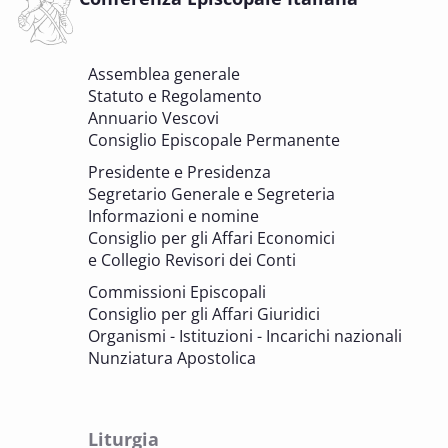
DELL'EDILIZIA DI CULTO
6 OTTOBRE 2025 - 7 OTTOBRE 2025
Assemblea generale
Giornate di studio Associazione
Statuto e Regolamento
Archivistica Ecclesiastica - Luoghi di
Annuario Vescovi
memoria. Artefici di cultura. Archivi
Consiglio Episcopale Permanente
parrocchiali tra tutela, gestione e
Presidente e Presidenza
valorizzazione del patrimonio
Segretario Generale e Segreteria
BENI CULTURALI E EDILIZIA DI CULTO
Informazioni e nomine
Consiglio per gli Affari Economici
e Collegio Revisori dei Conti
7 OTTOBRE 2025
Consulta nazionale Beni culturali e Edilizia
Commissioni Episcopali
di culto
Consiglio per gli Affari Giuridici
BENI CULTURALI E EDILIZIA DI CULTO
Organismi - Istituzioni - Incarichi nazionali
Nunziatura Apostolica
8 OTTOBRE 2025
Comitato Beni culturali e Edilizia di culto -
sezione Edilizia di culto
Liturgia
BENI CULTURALI E EDILIZIA DI CULTO