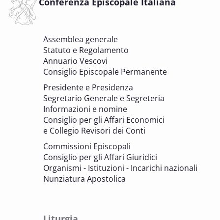
Conferenza Episcopale Italiana
DELL'EDILIZIA DI CULTO
6 OTTOBRE 2025 - 7 OTTOBRE 2025
Assemblea generale
Giornate di studio Associazione
Statuto e Regolamento
Archivistica Ecclesiastica - Luoghi di
Annuario Vescovi
memoria. Artefici di cultura. Archivi
Consiglio Episcopale Permanente
parrocchiali tra tutela, gestione e
Presidente e Presidenza
valorizzazione del patrimonio
Segretario Generale e Segreteria
BENI CULTURALI E EDILIZIA DI CULTO
Informazioni e nomine
Consiglio per gli Affari Economici
e Collegio Revisori dei Conti
7 OTTOBRE 2025
Consulta nazionale Beni culturali e Edilizia
Commissioni Episcopali
di culto
Consiglio per gli Affari Giuridici
BENI CULTURALI E EDILIZIA DI CULTO
Organismi - Istituzioni - Incarichi nazionali
Nunziatura Apostolica
8 OTTOBRE 2025
Comitato Beni culturali e Edilizia di culto -
sezione Edilizia di culto
Liturgia