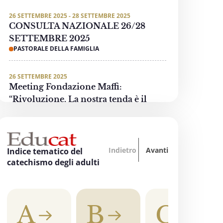
26 SETTEMBRE 2025 - 28 SETTEMBRE 2025
CONSULTA NAZIONALE 26/28
SETTEMBRE 2025
PASTORALE DELLA FAMIGLIA
26 SETTEMBRE 2025
Meeting Fondazione Maffi:
“Rivoluzione. La nostra tenda è il
mondo”
PASTORALE DELLE PERSONE CON DISABILITÀ
Indietro
Avanti
3 OTTOBRE 2025 - 4 OTTOBRE 2025
Indice tematico del
“Oltre tutti i divari… La formazione
catechismo degli adulti
accende la speranza”
EDUCAZIONE, SCUOLA E UNIVERSITÀ
A
B
C
3 OTTOBRE 2025
"Invece un Samaritano" - Preghiera di