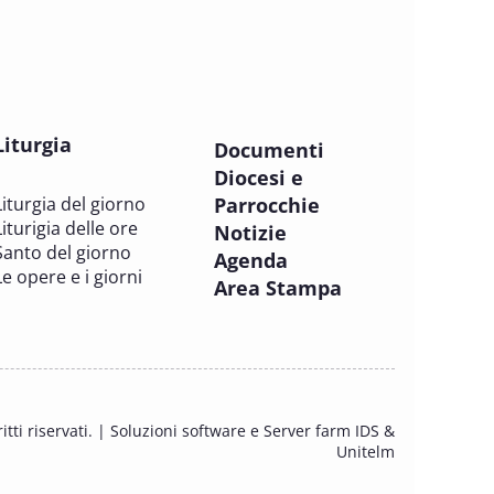
PASTORALE DELLA SALUTE
8 OTTOBRE 2025
Corso FC32.5 - Introduzione alla
teologia pastorale della salute
Liturgia
PASTORALE DELLA SALUTE
Documenti
Diocesi e
Liturgia del giorno
Parrocchie
9 OTTOBRE 2025
Liturigia delle ore
Corso FC35.1 - Tue so le laude, la
Notizie
Santo del giorno
gloria e l'Honore
Agenda
Le opere e i giorni
PASTORALE DELLA SALUTE
Area Stampa
11 OTTOBRE 2025 - 12 OTTOBRE 2025
Tavolo di studio Custodia del Creato
PROBLEMI SOCIALI E LAVORO
itti riservati. |
Soluzioni software e Server farm IDS &
15 OTTOBRE 2025
Unitelm
Consulta dell'Ufficio Nazionale per la