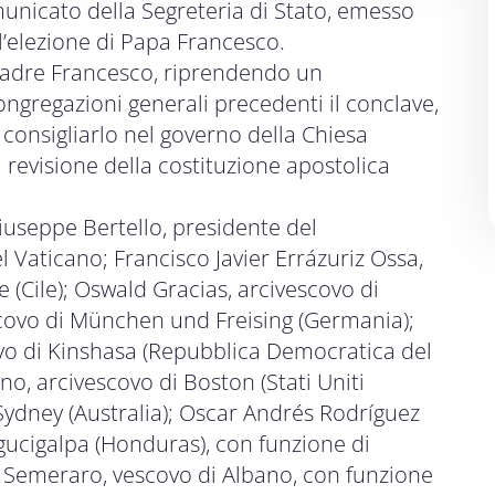
unicato della Segreteria di Stato, emesso
l’elezione di Papa Francesco.
 Padre Francesco, riprendendo un
ngregazioni generali precedenti il conclave,
 consigliarlo nel governo della Chiesa
 revisione della costituzione apostolica
Giuseppe Bertello, presidente del
l Vaticano; Francisco Javier Errázuriz Ossa,
 (Cile); Oswald Gracias, arcivescovo di
covo di München und Freising (Germania);
o di Kinshasa (Repubblica Democratica del
o, arcivescovo di Boston (Stati Uniti
 Sydney (Australia); Oscar Andrés Rodríguez
gucigalpa (Honduras), con funzione di
 Semeraro, vescovo di Albano, con funzione