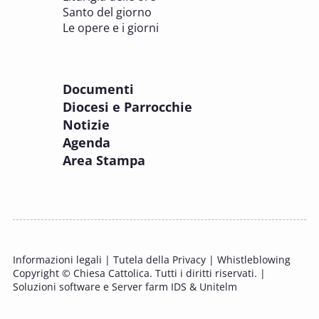
8 OTTOBRE 2025
Santo del giorno
Incontro online dei Direttori diocesani,
Le opere e i giorni
Incaricati regionali e Assistenti spirituali
PASTORALE DELLA SALUTE
Documenti
8 OTTOBRE 2025
Diocesi e Parrocchie
Corso FC32.5 - Introduzione alla teologia
Notizie
pastorale della salute
Agenda
PASTORALE DELLA SALUTE
Area Stampa
9 OTTOBRE 2025
Corso FC35.1 - Tue so le laude, la gloria e
l'Honore
PASTORALE DELLA SALUTE
Informazioni legali
|
Tutela della Privacy
|
Whistleblowing
11 OTTOBRE 2025 - 12 OTTOBRE 2025
Copyright © Chiesa Cattolica. Tutti i diritti riservati. |
Tavolo di studio Custodia del Creato
Soluzioni software e Server farm IDS & Unitelm
PROBLEMI SOCIALI E LAVORO