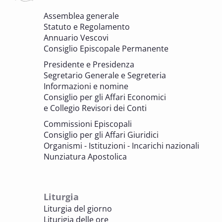
6 OTTOBRE 2025 - 7 OTTOBRE 2025
Assemblea generale
Giornate di studio Associazione
Statuto e Regolamento
Archivistica Ecclesiastica - Luoghi di
Annuario Vescovi
memoria. Artefici di cultura. Archivi
Consiglio Episcopale Permanente
parrocchiali tra tutela, gestione e
Presidente e Presidenza
valorizzazione del patrimonio
Segretario Generale e Segreteria
BENI CULTURALI E EDILIZIA DI CULTO
Informazioni e nomine
Consiglio per gli Affari Economici
e Collegio Revisori dei Conti
7 OTTOBRE 2025
Consulta nazionale Beni culturali e Edilizia
Commissioni Episcopali
di culto
Consiglio per gli Affari Giuridici
BENI CULTURALI E EDILIZIA DI CULTO
Organismi - Istituzioni - Incarichi nazionali
Nunziatura Apostolica
8 OTTOBRE 2025
Comitato Beni culturali e Edilizia di culto -
sezione Edilizia di culto
Liturgia
BENI CULTURALI E EDILIZIA DI CULTO
Liturgia del giorno
Liturigia delle ore