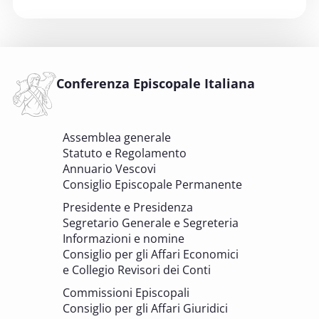
6 OTTOBRE 2025
Comitato Beni culturali e Edilizia di culto -
sezione Beni culturali
COMITATO PER LA VALUTAZIONE DEI PROGETTI DI
INTERVENTO A FAVORE DEI BENI CULTURALI ECCLESIASTICI E
Conferenza Episcopale Italiana
DELL'EDILIZIA DI CULTO
6 OTTOBRE 2025 - 7 OTTOBRE 2025
Assemblea generale
Giornate di studio Associazione
Statuto e Regolamento
Archivistica Ecclesiastica - Luoghi di
Annuario Vescovi
memoria. Artefici di cultura. Archivi
Consiglio Episcopale Permanente
parrocchiali tra tutela, gestione e
Presidente e Presidenza
valorizzazione del patrimonio
Segretario Generale e Segreteria
BENI CULTURALI E EDILIZIA DI CULTO
Informazioni e nomine
Consiglio per gli Affari Economici
e Collegio Revisori dei Conti
7 OTTOBRE 2025
Consulta nazionale Beni culturali e Edilizia
Commissioni Episcopali
di culto
Consiglio per gli Affari Giuridici
BENI CULTURALI E EDILIZIA DI CULTO