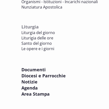
Organismi - Istituzioni - Incarichi nazionali
Nunziatura Apostolica
8 OTTOBRE 2025
Comitato Beni culturali e Edilizia di culto -
sezione Edilizia di culto
Liturgia
BENI CULTURALI E EDILIZIA DI CULTO
Liturgia del giorno
Liturigia delle ore
8 OTTOBRE 2025
Santo del giorno
Incontro online dei Direttori diocesani,
Le opere e i giorni
Incaricati regionali e Assistenti spirituali
PASTORALE DELLA SALUTE
Documenti
8 OTTOBRE 2025
Diocesi e Parrocchie
Corso FC32.5 - Introduzione alla teologia
Notizie
pastorale della salute
Agenda
PASTORALE DELLA SALUTE
Area Stampa
9 OTTOBRE 2025
Corso FC35.1 - Tue so le laude, la gloria e