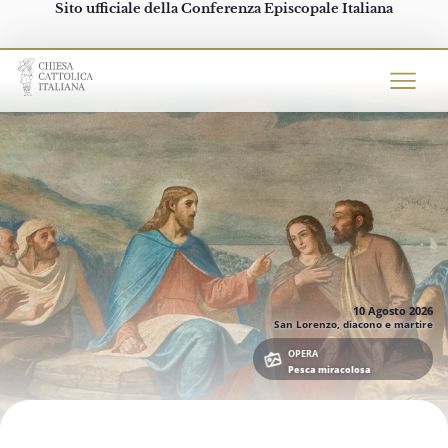
Sito ufficiale della Conferenza Episcopale Italiana
Chiesacattolica.it
10 Agosto
2026
San Lorenzo, diacono e martire
OPERA
Pesca miracolosa