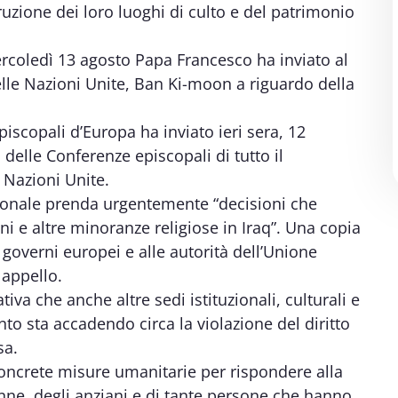
truzione dei loro luoghi di culto e del patrimonio
coledì 13 agosto Papa Francesco ha inviato al
lle Nazioni Unite, Ban Ki-moon a riguardo della
piscopali d’Europa ha inviato ieri sera, 12
 delle Conferenze episcopali di tutto il
e Nazioni Unite.
zionale prenda urgentemente “decisioni che
iani e altre minoranze religiose in Iraq”. Una copia
 governi europei e alle autorità dell’Unione
 appello.
iva che anche altre sedi istituzionali, culturali e
to sta accadendo circa la violazione del diritto
sa.
concrete misure umanitarie per rispondere alla
nne, degli anziani e di tante persone che hanno