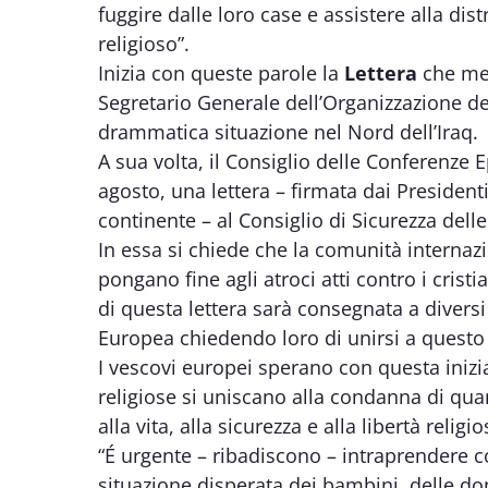
fuggire dalle loro case e assistere alla dis
religioso”.
Inizia con queste parole la
Lettera
che mer
Segretario Generale dell’Organizzazione de
drammatica situazione nel Nord dell’Iraq.
A sua volta, il Consiglio delle Conferenze E
agosto, una lettera – firmata dai Presidenti
continente – al Consiglio di Sicurezza dell
In essa si chiede che la comunità interna
pongano fine agli atroci atti contro i crist
di questa lettera sarà consegnata a diversi
Europea chiedendo loro di unirsi a questo
I vescovi europei sperano con questa iniziat
religiose si uniscano alla condanna di quan
alla vita, alla sicurezza e alla libertà religio
“É urgente – ribadiscono – intraprendere 
situazione disperata dei bambini, delle do