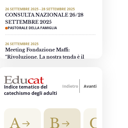
26 SETTEMBRE 2025 - 28 SETTEMBRE 2025
CONSULTA NAZIONALE 26/28
SETTEMBRE 2025
PASTORALE DELLA FAMIGLIA
26 SETTEMBRE 2025
Meeting Fondazione Maffi:
“Rivoluzione. La nostra tenda è il
mondo”
PASTORALE DELLE PERSONE CON DISABILITÀ
Indietro
Avanti
3 OTTOBRE 2025 - 4 OTTOBRE 2025
Indice tematico del
“Oltre tutti i divari… La formazione
catechismo degli adulti
accende la speranza”
EDUCAZIONE, SCUOLA E UNIVERSITÀ
A
B
C
3 OTTOBRE 2025
"Invece un Samaritano" - Preghiera di