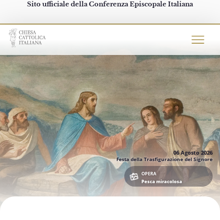
Sito ufficiale della Conferenza Episcopale Italiana
Chiesacattolica.it
06 Agosto
2026
Festa della Trasfigurazione del Signore
OPERA
Pesca miracolosa