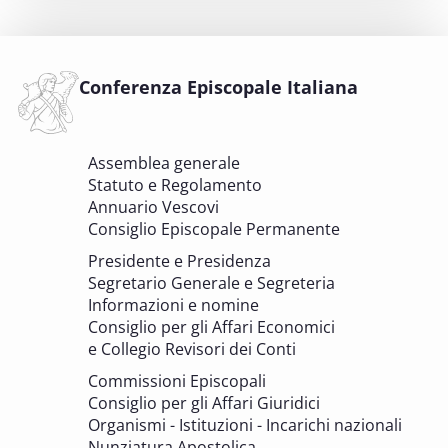
Comitato Beni culturali e Edilizia di culto -
sezione Beni culturali
COMITATO PER LA VALUTAZIONE DEI PROGETTI DI
INTERVENTO A FAVORE DEI BENI CULTURALI ECCLESIASTICI E
Conferenza Episcopale Italiana
DELL'EDILIZIA DI CULTO
6 OTTOBRE 2025 - 7 OTTOBRE 2025
Assemblea generale
Giornate di studio Associazione
Statuto e Regolamento
Archivistica Ecclesiastica - Luoghi di
Annuario Vescovi
memoria. Artefici di cultura. Archivi
Consiglio Episcopale Permanente
parrocchiali tra tutela, gestione e
Presidente e Presidenza
valorizzazione del patrimonio
Segretario Generale e Segreteria
BENI CULTURALI E EDILIZIA DI CULTO
Informazioni e nomine
Consiglio per gli Affari Economici
e Collegio Revisori dei Conti
7 OTTOBRE 2025
Consulta nazionale Beni culturali e Edilizia
Commissioni Episcopali
di culto
Consiglio per gli Affari Giuridici
BENI CULTURALI E EDILIZIA DI CULTO
Organismi - Istituzioni - Incarichi nazionali
Nunziatura Apostolica