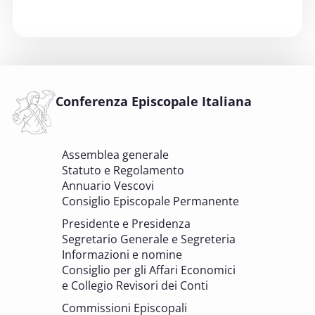
6 OTTOBRE 2025
Comitato Beni culturali e Edilizia di culto -
sezione Beni culturali
COMITATO PER LA VALUTAZIONE DEI PROGETTI DI
INTERVENTO A FAVORE DEI BENI CULTURALI ECCLESIASTICI E
Conferenza Episcopale Italiana
DELL'EDILIZIA DI CULTO
6 OTTOBRE 2025 - 7 OTTOBRE 2025
Assemblea generale
Giornate di studio Associazione
Statuto e Regolamento
Archivistica Ecclesiastica - Luoghi di
Annuario Vescovi
memoria. Artefici di cultura. Archivi
Consiglio Episcopale Permanente
parrocchiali tra tutela, gestione e
Presidente e Presidenza
valorizzazione del patrimonio
Segretario Generale e Segreteria
BENI CULTURALI E EDILIZIA DI CULTO
Informazioni e nomine
Consiglio per gli Affari Economici
e Collegio Revisori dei Conti
7 OTTOBRE 2025
Consulta nazionale Beni culturali e Edilizia
Commissioni Episcopali