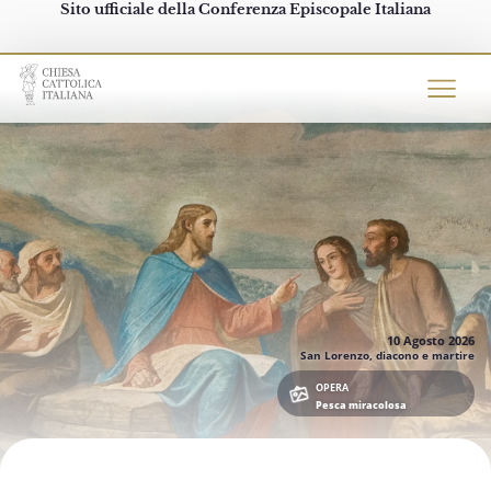
Sito ufficiale della Conferenza Episcopale Italiana
Chiesacattolica.it
10 Agosto
2026
San Lorenzo, diacono e martire
OPERA
Pesca miracolosa