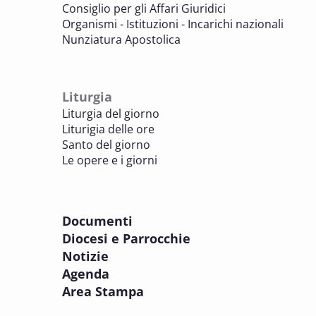
di culto
Consiglio per gli Affari Giuridici
BENI CULTURALI E EDILIZIA DI CULTO
Organismi - Istituzioni - Incarichi nazionali
Nunziatura Apostolica
8 OTTOBRE 2025
Comitato Beni culturali e Edilizia di culto -
sezione Edilizia di culto
Liturgia
BENI CULTURALI E EDILIZIA DI CULTO
Liturgia del giorno
Liturigia delle ore
8 OTTOBRE 2025
Santo del giorno
Incontro online dei Direttori diocesani,
Le opere e i giorni
Incaricati regionali e Assistenti spirituali
PASTORALE DELLA SALUTE
Documenti
8 OTTOBRE 2025
Diocesi e Parrocchie
Corso FC32.5 - Introduzione alla teologia
Notizie
pastorale della salute
Agenda
PASTORALE DELLA SALUTE
Area Stampa
9 OTTOBRE 2025