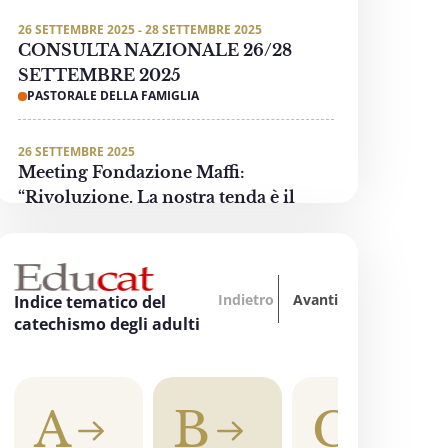
26 SETTEMBRE 2025 - 28 SETTEMBRE 2025
CONSULTA NAZIONALE 26/28
SETTEMBRE 2025
PASTORALE DELLA FAMIGLIA
26 SETTEMBRE 2025
Meeting Fondazione Maffi:
“Rivoluzione. La nostra tenda è il
mondo”
PASTORALE DELLE PERSONE CON DISABILITÀ
Indietro
Avanti
3 OTTOBRE 2025 - 4 OTTOBRE 2025
Indice tematico del
“Oltre tutti i divari… La formazione
catechismo degli adulti
accende la speranza”
EDUCAZIONE, SCUOLA E UNIVERSITÀ
A
B
C
3 OTTOBRE 2025
"Invece un Samaritano" - Preghiera di