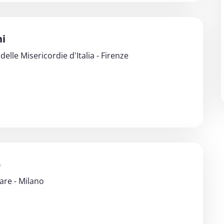
ni
lle Misericordie d'Italia - Firenze
o
re - Milano