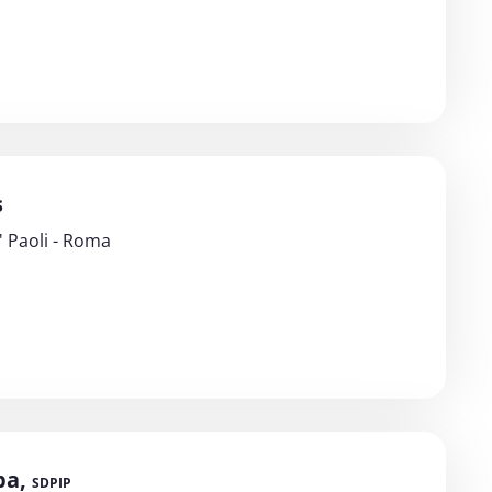
s
' Paoli - Roma
ba,
SDPIP