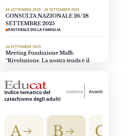
26 SETTEMBRE 2025 - 28 SETTEMBRE 2025
CONSULTA NAZIONALE 26/28
SETTEMBRE 2025
PASTORALE DELLA FAMIGLIA
26 SETTEMBRE 2025
Meeting Fondazione Maffi:
“Rivoluzione. La nostra tenda è il
mondo”
PASTORALE DELLE PERSONE CON DISABILITÀ
Indietro
Avanti
3 OTTOBRE 2025 - 4 OTTOBRE 2025
Indice tematico del
“Oltre tutti i divari… La formazione
catechismo degli adulti
accende la speranza”
EDUCAZIONE, SCUOLA E UNIVERSITÀ
A
B
C
3 OTTOBRE 2025
"Invece un Samaritano" - Preghiera di