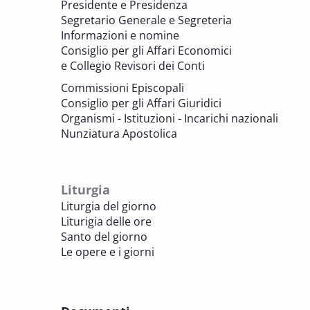
Presidente e Presidenza
valorizzazione del patrimonio
Segretario Generale e Segreteria
BENI CULTURALI E EDILIZIA DI CULTO
Informazioni e nomine
Consiglio per gli Affari Economici
e Collegio Revisori dei Conti
7 OTTOBRE 2025
Consulta nazionale Beni culturali e Edilizia
Commissioni Episcopali
di culto
Consiglio per gli Affari Giuridici
BENI CULTURALI E EDILIZIA DI CULTO
Organismi - Istituzioni - Incarichi nazionali
Nunziatura Apostolica
8 OTTOBRE 2025
Comitato Beni culturali e Edilizia di culto -
sezione Edilizia di culto
Liturgia
BENI CULTURALI E EDILIZIA DI CULTO
Liturgia del giorno
Liturigia delle ore
8 OTTOBRE 2025
Santo del giorno
Incontro online dei Direttori diocesani,
Le opere e i giorni
Incaricati regionali e Assistenti spirituali
PASTORALE DELLA SALUTE