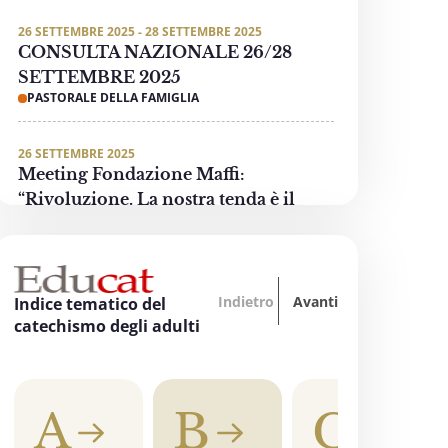
26 SETTEMBRE 2025 - 28 SETTEMBRE 2025
CONSULTA NAZIONALE 26/28
SETTEMBRE 2025
PASTORALE DELLA FAMIGLIA
26 SETTEMBRE 2025
Meeting Fondazione Maffi:
“Rivoluzione. La nostra tenda è il
mondo”
PASTORALE DELLE PERSONE CON DISABILITÀ
Indietro
Avanti
3 OTTOBRE 2025 - 4 OTTOBRE 2025
Indice tematico del
“Oltre tutti i divari… La formazione
catechismo degli adulti
accende la speranza”
EDUCAZIONE, SCUOLA E UNIVERSITÀ
A
B
C
3 OTTOBRE 2025
"Invece un Samaritano" - Preghiera di