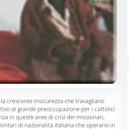
la crescente insicurezza che travagliano
tivo di grande preoccupazione per i cattolici
za in queste aree di crisi dei missionari,
ontari di nazionalità italiana che operano in