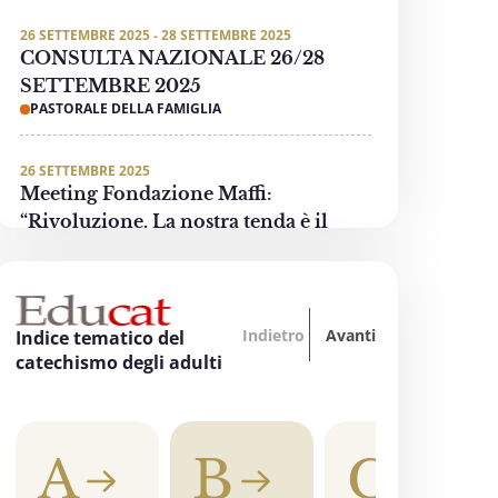
26 SETTEMBRE 2025 - 28 SETTEMBRE 2025
CONSULTA NAZIONALE 26/28
SETTEMBRE 2025
PASTORALE DELLA FAMIGLIA
26 SETTEMBRE 2025
Meeting Fondazione Maffi:
“Rivoluzione. La nostra tenda è il
mondo”
PASTORALE DELLE PERSONE CON DISABILITÀ
Indietro
Avanti
3 OTTOBRE 2025 - 4 OTTOBRE 2025
Indice tematico del
“Oltre tutti i divari… La formazione
catechismo degli adulti
accende la speranza”
EDUCAZIONE, SCUOLA E UNIVERSITÀ
A
B
C
3 OTTOBRE 2025
"Invece un Samaritano" - Preghiera di