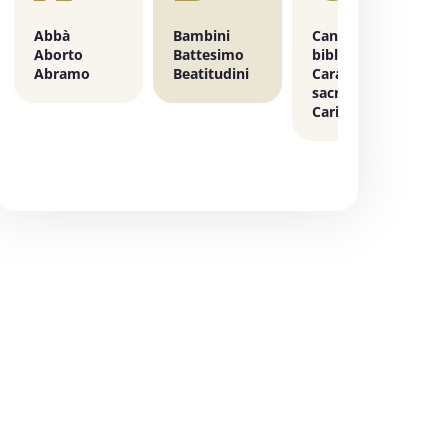
ringraziamento a Dio per i curanti
Abbà
Bambini
Canone
PASTORALE DELLA SALUTE
Aborto
Battesimo
biblico
Abramo
Beatitudini
Carattere
sacramentale
4 OTTOBRE 2025 - 5 OTTOBRE 2025
Carisma
Giornata mondiale del Migrante e del
Rifugiato 2025
FONDAZIONE MIGRANTES
6 OTTOBRE 2025
Comitato Beni culturali e Edilizia di
culto - sezione Beni culturali
COMITATO PER LA VALUTAZIONE DEI PROGETTI DI
INTERVENTO A FAVORE DEI BENI CULTURALI
ECCLESIASTICI E DELL'EDILIZIA DI CULTO
6 OTTOBRE 2025 - 7 OTTOBRE 2025
Giornate di studio Associazione
Archivistica Ecclesiastica - Luoghi di
memoria. Artefici di cultura. Archivi