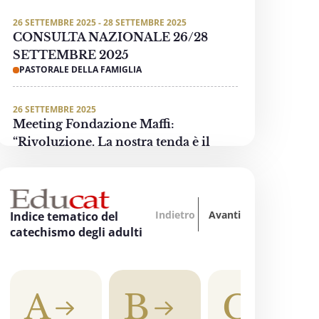
26 SETTEMBRE 2025 - 28 SETTEMBRE 2025
CONSULTA NAZIONALE 26/28
SETTEMBRE 2025
PASTORALE DELLA FAMIGLIA
26 SETTEMBRE 2025
Meeting Fondazione Maffi:
“Rivoluzione. La nostra tenda è il
mondo”
PASTORALE DELLE PERSONE CON DISABILITÀ
Indietro
Avanti
3 OTTOBRE 2025 - 4 OTTOBRE 2025
Indice tematico del
“Oltre tutti i divari… La formazione
catechismo degli adulti
accende la speranza”
EDUCAZIONE, SCUOLA E UNIVERSITÀ
A
B
C
3 OTTOBRE 2025
"Invece un Samaritano" - Preghiera di