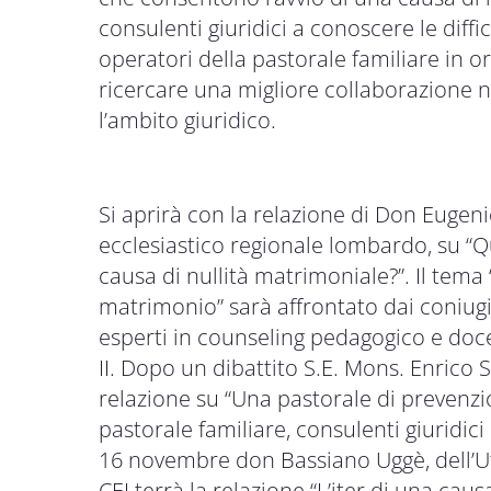
consulenti giuridici a conoscere le diffi
operatori della pastorale familiare in or
ricercare una migliore collaborazione ne
l’ambito giuridico.
Si aprirà con la relazione di Don Eugeni
ecclesiastico regionale lombardo, su “Q
causa di nullità matrimoniale?”. Il tema “
matrimonio” sarà affrontato dai coniugi 
esperti in counseling pedagogico e docen
II. Dopo un dibattito S.E. Mons. Enrico
relazione su “Una pastorale di prevenz
pastorale familiare, consulenti giuridici
16 novembre don Bassiano Uggè, dell’Uff
CEI terrà la relazione “L’iter di una caus