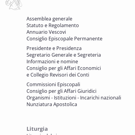
6 OTTOBRE 2025 - 7 OTTOBRE 2025
Assemblea generale
Giornate di studio Associazione
Statuto e Regolamento
Archivistica Ecclesiastica - Luoghi di
Annuario Vescovi
memoria. Artefici di cultura. Archivi
Consiglio Episcopale Permanente
parrocchiali tra tutela, gestione e
Presidente e Presidenza
valorizzazione del patrimonio
Segretario Generale e Segreteria
BENI CULTURALI E EDILIZIA DI CULTO
Informazioni e nomine
Consiglio per gli Affari Economici
e Collegio Revisori dei Conti
7 OTTOBRE 2025
Consulta nazionale Beni culturali e Edilizia
Commissioni Episcopali
di culto
Consiglio per gli Affari Giuridici
BENI CULTURALI E EDILIZIA DI CULTO
Organismi - Istituzioni - Incarichi nazionali
Nunziatura Apostolica
8 OTTOBRE 2025
Comitato Beni culturali e Edilizia di culto -
sezione Edilizia di culto
Liturgia
BENI CULTURALI E EDILIZIA DI CULTO