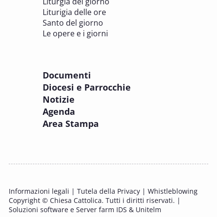
Liturgia del giorno
Liturigia delle ore
8 OTTOBRE 2025
Santo del giorno
Incontro online dei Direttori diocesani,
Le opere e i giorni
Incaricati regionali e Assistenti spirituali
PASTORALE DELLA SALUTE
Documenti
8 OTTOBRE 2025
Diocesi e Parrocchie
Corso FC32.5 - Introduzione alla teologia
Notizie
pastorale della salute
Agenda
PASTORALE DELLA SALUTE
Area Stampa
9 OTTOBRE 2025
Corso FC35.1 - Tue so le laude, la gloria e
l'Honore
PASTORALE DELLA SALUTE
Informazioni legali
|
Tutela della Privacy
|
Whistleblowing
11 OTTOBRE 2025 - 12 OTTOBRE 2025
Copyright © Chiesa Cattolica. Tutti i diritti riservati. |
Tavolo di studio Custodia del Creato
Soluzioni software e Server farm IDS & Unitelm