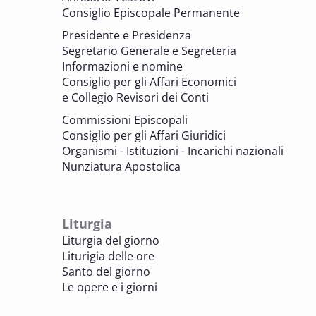
memoria. Artefici di cultura. Archivi
Consiglio Episcopale Permanente
parrocchiali tra tutela, gestione e
Presidente e Presidenza
valorizzazione del patrimonio
Segretario Generale e Segreteria
BENI CULTURALI E EDILIZIA DI CULTO
Informazioni e nomine
Consiglio per gli Affari Economici
e Collegio Revisori dei Conti
7 OTTOBRE 2025
Consulta nazionale Beni culturali e Edilizia
Commissioni Episcopali
di culto
Consiglio per gli Affari Giuridici
BENI CULTURALI E EDILIZIA DI CULTO
Organismi - Istituzioni - Incarichi nazionali
Nunziatura Apostolica
8 OTTOBRE 2025
Comitato Beni culturali e Edilizia di culto -
sezione Edilizia di culto
Liturgia
BENI CULTURALI E EDILIZIA DI CULTO
Liturgia del giorno
Liturigia delle ore
8 OTTOBRE 2025
Santo del giorno
Incontro online dei Direttori diocesani,
Le opere e i giorni
Incaricati regionali e Assistenti spirituali
PASTORALE DELLA SALUTE