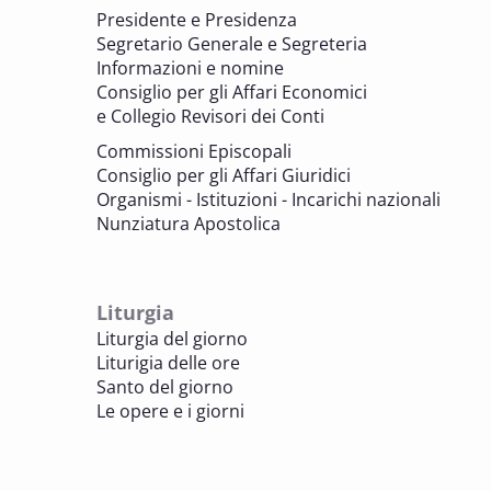
parrocchiali tra tutela, gestione e
Presidente e Presidenza
valorizzazione del patrimonio
Segretario Generale e Segreteria
BENI CULTURALI E EDILIZIA DI CULTO
Informazioni e nomine
Consiglio per gli Affari Economici
e Collegio Revisori dei Conti
7 OTTOBRE 2025
Consulta nazionale Beni culturali e Edilizia
Commissioni Episcopali
di culto
Consiglio per gli Affari Giuridici
BENI CULTURALI E EDILIZIA DI CULTO
Organismi - Istituzioni - Incarichi nazionali
Nunziatura Apostolica
8 OTTOBRE 2025
Comitato Beni culturali e Edilizia di culto -
sezione Edilizia di culto
Liturgia
BENI CULTURALI E EDILIZIA DI CULTO
Liturgia del giorno
Liturigia delle ore
8 OTTOBRE 2025
Santo del giorno
Incontro online dei Direttori diocesani,
Le opere e i giorni
Incaricati regionali e Assistenti spirituali
PASTORALE DELLA SALUTE