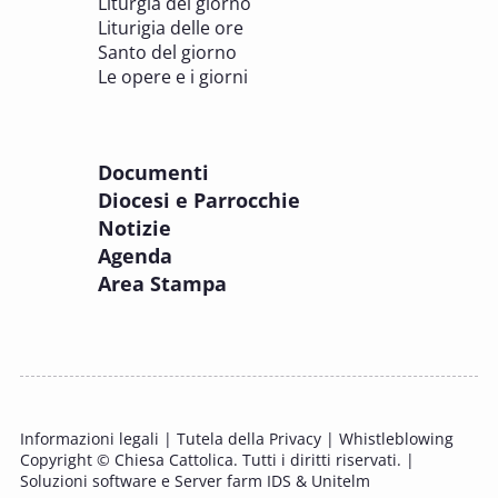
Liturgia del giorno
Liturigia delle ore
8 OTTOBRE 2025
Santo del giorno
Incontro online dei Direttori diocesani,
Le opere e i giorni
Incaricati regionali e Assistenti spirituali
PASTORALE DELLA SALUTE
Documenti
8 OTTOBRE 2025
Diocesi e Parrocchie
Corso FC32.5 - Introduzione alla teologia
Notizie
pastorale della salute
Agenda
PASTORALE DELLA SALUTE
Area Stampa
9 OTTOBRE 2025
Corso FC35.1 - Tue so le laude, la gloria e
l'Honore
PASTORALE DELLA SALUTE
Informazioni legali
|
Tutela della Privacy
|
Whistleblowing
11 OTTOBRE 2025 - 12 OTTOBRE 2025
Copyright © Chiesa Cattolica. Tutti i diritti riservati. |
Tavolo di studio Custodia del Creato
Soluzioni software e Server farm IDS & Unitelm