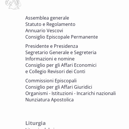
6 OTTOBRE 2025 - 7 OTTOBRE 2025
Assemblea generale
Giornate di studio Associazione
Statuto e Regolamento
Archivistica Ecclesiastica - Luoghi di
Annuario Vescovi
memoria. Artefici di cultura. Archivi
Consiglio Episcopale Permanente
parrocchiali tra tutela, gestione e
Presidente e Presidenza
valorizzazione del patrimonio
Segretario Generale e Segreteria
BENI CULTURALI E EDILIZIA DI CULTO
Informazioni e nomine
Consiglio per gli Affari Economici
e Collegio Revisori dei Conti
7 OTTOBRE 2025
Consulta nazionale Beni culturali e Edilizia
Commissioni Episcopali
di culto
Consiglio per gli Affari Giuridici
BENI CULTURALI E EDILIZIA DI CULTO
Organismi - Istituzioni - Incarichi nazionali
Nunziatura Apostolica
8 OTTOBRE 2025
Comitato Beni culturali e Edilizia di culto -
sezione Edilizia di culto
Liturgia
BENI CULTURALI E EDILIZIA DI CULTO