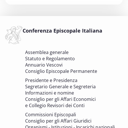
6 OTTOBRE 2025
Comitato Beni culturali e Edilizia di culto -
sezione Beni culturali
COMITATO PER LA VALUTAZIONE DEI PROGETTI DI
INTERVENTO A FAVORE DEI BENI CULTURALI ECCLESIASTICI E
Conferenza Episcopale Italiana
DELL'EDILIZIA DI CULTO
6 OTTOBRE 2025 - 7 OTTOBRE 2025
Assemblea generale
Giornate di studio Associazione
Statuto e Regolamento
Archivistica Ecclesiastica - Luoghi di
Annuario Vescovi
memoria. Artefici di cultura. Archivi
Consiglio Episcopale Permanente
parrocchiali tra tutela, gestione e
Presidente e Presidenza
valorizzazione del patrimonio
Segretario Generale e Segreteria
BENI CULTURALI E EDILIZIA DI CULTO
Informazioni e nomine
Consiglio per gli Affari Economici
e Collegio Revisori dei Conti
7 OTTOBRE 2025
Consulta nazionale Beni culturali e Edilizia
Commissioni Episcopali
di culto
Consiglio per gli Affari Giuridici
BENI CULTURALI E EDILIZIA DI CULTO
Organismi - Istituzioni - Incarichi nazionali